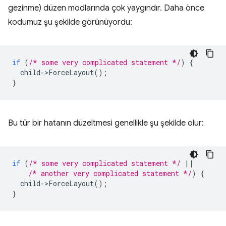
gezinme) düzen modlarında çok yaygındır. Daha önce
kodumuz şu şekilde görünüyordu:
if
(
/* some very complicated statement */
)
{
child
-
>
ForceLayout
();
}
Bu tür bir hatanın düzeltmesi genellikle şu şekilde olur:
if
(
/* some very complicated statement */
||
/* another very complicated statement */
)
{
child
-
>
ForceLayout
();
}