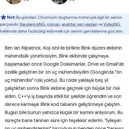
Not:
Bu gönderi, Chromium oluşturma motoruyla ilgili bir serinin
parçasıdır.
RenderingNG
,
mimari
,
anahtar veri yapıları
ve
VideoNG
hakkında daha fazla bilgi edinmek için serinin geri kalanına göz atın.
Ben Ian Kilpatrick. Koji Ishii ile birlikte Blink düzeni ekibinin
mühendislik yöneticisiyim. Blink ekibinde çalışmaya
başlamadan önce Google Dokümanlar, Drive ve Gmail'de
özellik geliştiren bir ön uç mühendisiydim (Google'da "ön
uç mühendisi" rolü yoktu). Bu rolde yaklaşık beş yıl
çalıştıktan sonra Blink ekibine geçmek için büyük bir risk
aldım. C++'yı iş başında etkili bir şekilde öğrendim ve son
derece karmaşık Blink kod tabanını geliştirmeye çalıştım.
Bugün bile bunun yalnızca küçük bir kısmını anlıyorum. Bu
süreçte bana tanınan süre için teşekkür ederim. "İyileşen
ön uç mühendislerinin" birçoğunun benden önce "tarayıcı