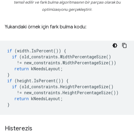
temsil edilir ve fark bulma algoritmasının bir parçası olarak bu
optimizasyonu gerçekleştirir.
Yukarıdaki örnek için fark bulma kodu:
if
(
width
.
IsPercent
())
{
if
(
old_constraints
.
WidthPercentageSize
()
!=
new_constraints
.
WidthPercentageSize
())
return
kNeedsLayout
;
}
if
(
height
.
IsPercent
())
{
if
(
old_constraints
.
HeightPercentageSize
()
!=
new_constraints
.
HeightPercentageSize
())
return
kNeedsLayout
;
}
Histerezis