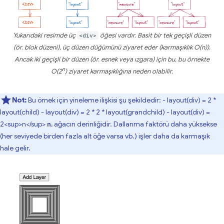
Yukarıdaki resimde üç
<div>
öğesi vardır. Basit bir tek geçişli düzen
(ör. blok düzeni), üç düzen düğümünü ziyaret eder (karmaşıklık O(n)).
Ancak iki geçişli bir düzen (ör. esnek veya ızgara) için bu, bu örnekte
n
O(2
) ziyaret karmaşıklığına neden olabilir.
Not:
Bu örnek için yineleme ilişkisi şu şekildedir: - layout(div) = 2 *
layout(child) - layout(div) = 2 * 2 * layout(grandchild) - layout(div) =
2<sup>n</sup>
, ağacın derinliğidir. Dallanma faktörü daha yüksekse
n
(her seviyede birden fazla alt öğe varsa vb.) işler daha da karmaşık
hale gelir.