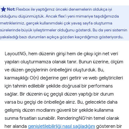
Not:
Flexbox ile yaptığımız önceki denemelerin oldukça iyi
olduğunu düşünmüştük. Ancak flex'i yeni mimariye taşıdığımızda
metriklerimiz, gerçek kullanımdaki çok yavaş sayfa oluşturma
sürelerinde büyük iyileştirmeler olduğunu gösterdi. Bu da yeni sistemin
yakaladığı bazı durumları açıkça gözden kaçırdığımızı gösteriyordu.
LayoutNG, hem düzenin girişi hem de çıkışı için net veri
yapıları oluşturmamıza olanak tanır. Bunun üzerine, ölçüm
ve düzen geçişlerinin önbelleğini oluşturduk. Bu,
karmaşıklığı O(n) değerine geri getirir ve web geliştiricileri
için tahmin edilebilir şekilde doğrusal bir performans
sağlar. Bir düzenin üç geçişli düzen yaptığı bir durum
varsa bu geçişi de önbelleğe alırız. Bu, gelecekte daha
gelişmiş düzen modlarını güvenli bir şekilde kullanıma
sunma fırsatları sunabilir. RenderingNG'nin temel olarak
her alanda
genişletilebilirliği nasıl sağladığını
gösteren bir