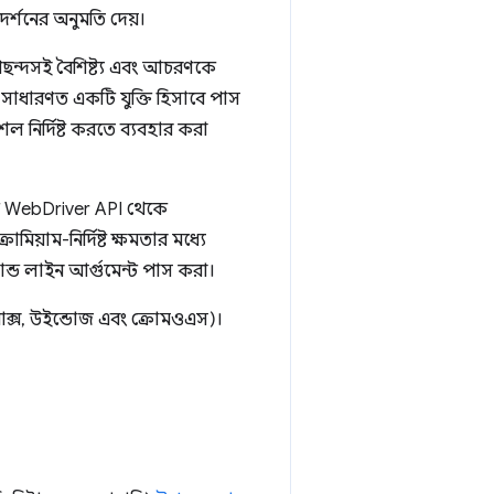
মদর্শনের অনুমতি দেয়।
ন্দসই বৈশিষ্ট্য এবং আচরণকে
সাধারণত একটি যুক্তি হিসাবে পাস
ল নির্দিষ্ট করতে ব্যবহার করা
এটি WebDriver API থেকে
মিয়াম-নির্দিষ্ট ক্ষমতার মধ্যে
ন্ড লাইন আর্গুমেন্ট পাস করা।
লিনাক্স, উইন্ডোজ এবং ক্রোমওএস)।