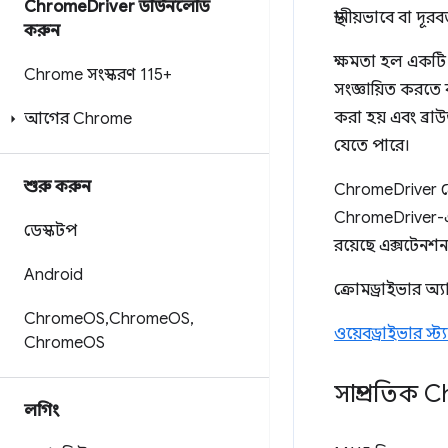
Chrome
Driver ডাউনলোড
স্থানীয়ভাবে বা দ
করুন
ক্ষমতা হল একটি 
Chrome সংস্করণ 115+
সংজ্ঞায়িত করতে
করা হয় এবং ব্রা
আগের Chrome
যেতে পারে।
শুরু করুন
ChromeDriver ক্র
ChromeDriver-
ডেস্কটপ
রয়েছে এক্সটেনশন
Android
ক্রোমড্রাইভার অ্য
Chrome
OS
,
Chrome
OS
,
ওয়েবড্রাইভার স্ট্যা
Chrome
OS
সাম্প্রতিক
লগিং