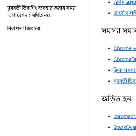
ক্রোম এক্স
দূরবর্তী ডিবাগিং ব্যবহার করার সময়
ভার্বোস লগ
অপারেশন সমর্থিত নয়
নিরাপত্তা বিবেচনা
সমস্যা সমা
Chrome অবিল
ChromeDriv
ক্লিক সমস্য
দূরবর্তী ড
জড়িত হন
chromedriv
StackOver