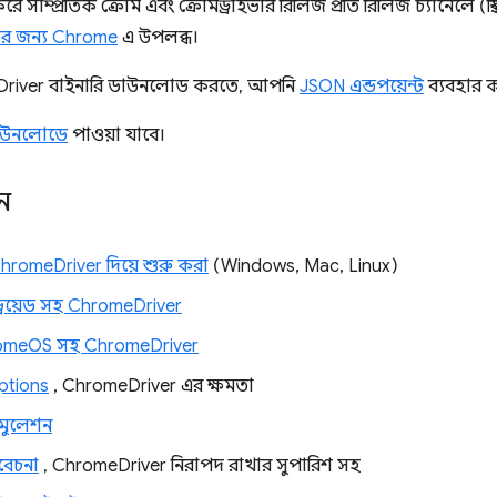
রে সাম্প্রতিক ক্রোম এবং ক্রোমড্রাইভার রিলিজ প্রতি রিলিজ চ্যানেলে (স্থি
ষার জন্য Chrome
এ উপলব্ধ।
eDriver বাইনারি ডাউনলোড করতে, আপনি
JSON এন্ডপয়েন্ট
ব্যবহার 
াউনলোডে
পাওয়া যাবে।
ন
hromeDriver দিয়ে শুরু করা
(Windows, Mac, Linux)
ন্ড্রয়েড সহ ChromeDriver
omeOS সহ ChromeDriver
tions
, ChromeDriver এর ক্ষমতা
মুলেশন
িবেচনা
, ChromeDriver নিরাপদ রাখার সুপারিশ সহ