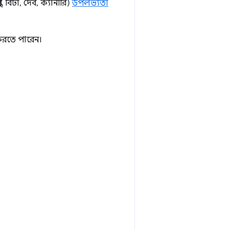
র, বিটা, দেব, ক্যানারি)
উপলভ্যতা
করতে পারেন।