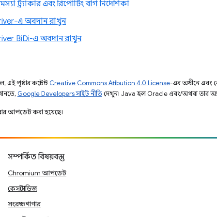
যা ট্র্যাকার এবং রিপোর্টিং বাগ নির্দেশিকা
ver-এ অবদান রাখুন
ver BiDi-এ অবদান রাখুন
 এই পৃষ্ঠার কন্টেন্ট
Creative Commons Attribution 4.0 License
-এর অধীনে এবং 
 জানতে,
Google Developers সাইট নীতি
দেখুন। Java হল Oracle এবং/অথবা তার অ্যাফিল
ার আপডেট করা হয়েছে।
সম্পর্কিত বিষয়বস্তু
Chromium আপডেট
কেস স্টাডিজ
সংরক্ষণাগার