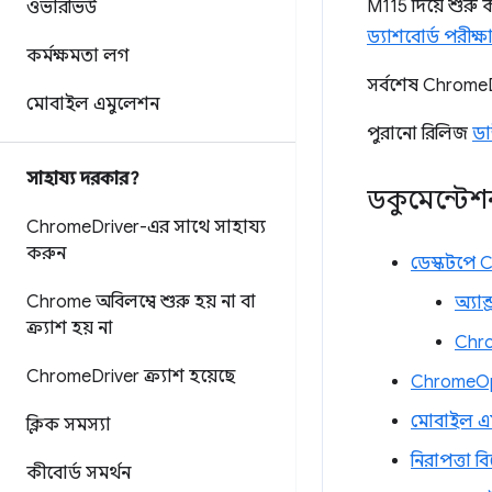
M115 দিয়ে শুরু ক
ওভারভিউ
ড্যাশবোর্ড পরীক্
কর্মক্ষমতা লগ
সর্বশেষ Chrom
মোবাইল এমুলেশন
পুরানো রিলিজ
ড
সাহায্য দরকার?
ডকুমেন্টেশ
Chrome
Driver-এর সাথে সাহায্য
করুন
ডেস্কটপে C
Chrome অবিলম্বে শুরু হয় না বা
অ্যা
ক্র্যাশ হয় না
Chr
Chrome
Driver ক্র্যাশ হয়েছে
ChromeOp
মোবাইল এ
ক্লিক সমস্যা
নিরাপত্তা ব
কীবোর্ড সমর্থন