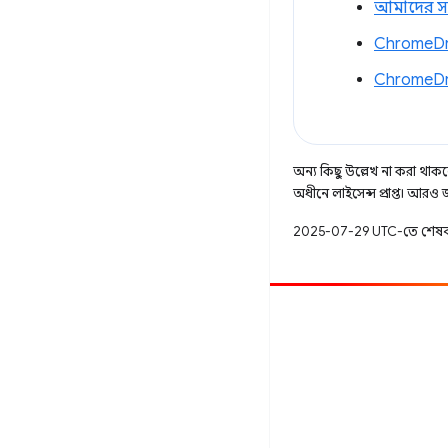
আমাদের সমস্
ChromeDri
ChromeDri
অন্য কিছু উল্লেখ না করা থাকলে,
অধীনে লাইসেন্স প্রাপ্ত। আরও
2025-07-29 UTC-তে শেষব
অবদান
একটি বাগ ফাইল করুন
খোলা সমস্যা দেখুন