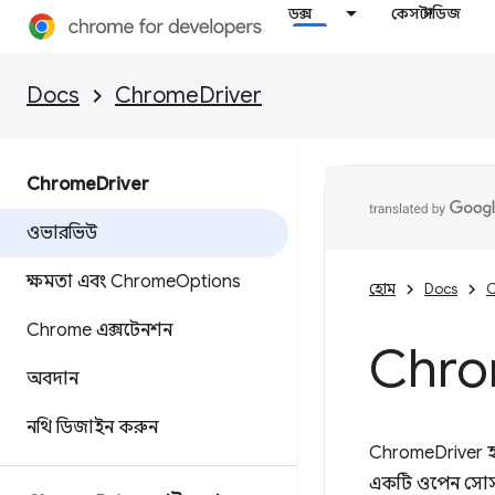
ডক্স
কেস স্টাডিজ
Docs
ChromeDriver
Chrome
Driver
ওভারভিউ
ক্ষমতা এবং Chrome
Options
হোম
Docs
C
Chrome এক্সটেনশন
Chr
অবদান
নথি ডিজাইন করুন
ChromeDriver হল 
একটি ওপেন সোর্স 