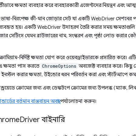
ূরবর্তীভাবে ক্ষমতা ব্যবহার করে ব্যবহারকারী এজেন্টদের নিয়ন্ত্রণ এবং আত্
ভাষা-নিরপেক্ষ কী-মান জোড়ার সেট যা একটি WebDriver সেশনের পছ
 ব্যবহৃত হয়। একটি WebDriver উদাহরণ তৈরি করার সময় ক্ষমতাগুলি 
উজার সেটিংস যেমন ব্রাউজারের নাম, সংস্করণ এবং পৃষ্ঠা লোড করার কৌশ
োমিয়াম-নির্দিষ্ট ক্ষমতা যোগ করে ওয়েবড্রাইভারকে প্রসারিত করে। 
এ ক্ষমতা পাস করতে
ChromeOptions
অবজেক্ট ব্যবহার করে। কিছু ক্রো
 ইনস্টল করার ক্ষমতা, উইন্ডোর ধরন পরিবর্তন করা এবং স্টার্টআপে কমা
ান্ড্রয়েডে ক্রোমের জন্য এবং ডেস্কটপে ক্রোমের জন্য উপলব্ধ (ম্যাক, 
ন্ডার্ডের বর্তমান বাস্তবায়ন অবস্থা
পর্যালোচনা করুন।
 Chrome
Driver বাইনারি