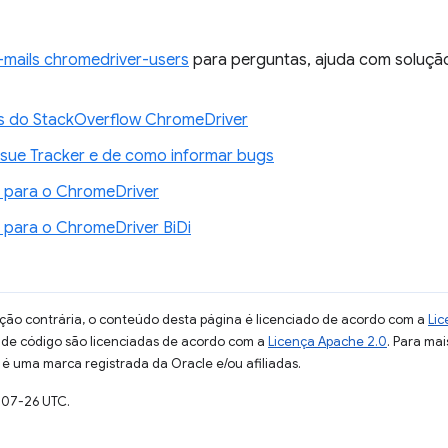
e-mails chromedriver-users
para perguntas, ajuda com soluçã
s do StackOverflow ChromeDriver
ssue Tracker e de como informar bugs
r para o ChromeDriver
r para o ChromeDriver BiDi
ção contrária, o conteúdo desta página é licenciado de acordo com a
Lic
s de código são licenciadas de acordo com a
Licença Apache 2.0
. Para mai
 é uma marca registrada da Oracle e/ou afiliadas.
-07-26 UTC.