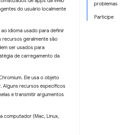
automatizados de apps da Web
problemas
agentes do usuário localmente
Participe
 ao idioma usado para definir
 recursos geralmente são
dem ser usados para
ratégia de carregamento da
Chromium. Ele usa o objeto
. Alguns recursos específicos
elas e transmitir argumentos
a computador (Mac, Linux,