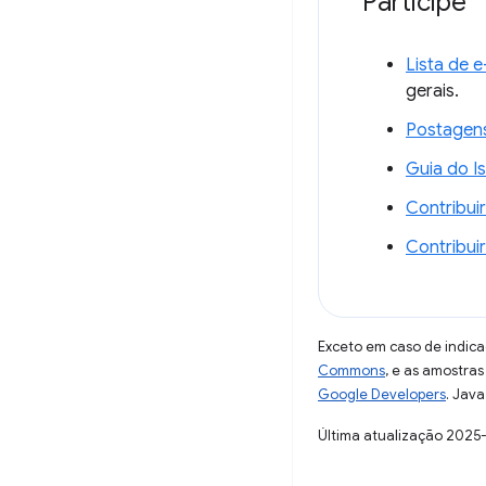
Participe
Lista de 
gerais.
Postagen
Guia do I
Contribui
Contribui
Exceto em caso de indica
Commons
, e as amostra
Google Developers
. Java
Última atualização 2025