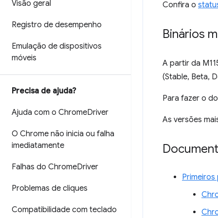
Visão geral
Confira o
statu
Registro de desempenho
Binários 
Emulação de dispositivos
móveis
A partir da M1
(Stable, Beta, 
Precisa de ajuda?
Para fazer o d
Ajuda com o Chrome
Driver
As versões mai
O Chrome não inicia ou falha
imediatamente
Document
Falhas do Chrome
Driver
Primeiros
Problemas de cliques
Chro
Compatibilidade com teclado
Chr