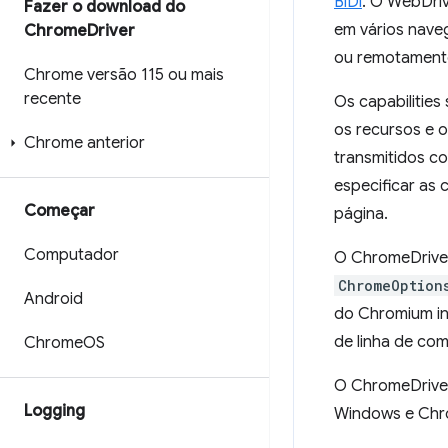
BiDi
. O WebDri
Fazer o download do
em vários naveg
Chrome
Driver
ou remotament
Chrome versão 115 ou mais
recente
Os capabilities
os recursos e 
Chrome anterior
transmitidos c
especificar as
Começar
página.
Computador
O ChromeDriver
ChromeOption
Android
do Chromium inc
de linha de com
Chrome
OS
O ChromeDriver
Logging
Windows e Chr