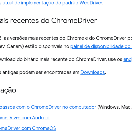
s atual de implementação do padrão WebDriver
.
mais recentes do Chrome
Driver
15, as versões mais recentes do Chrome e do ChromeDriver p
Dev, Canary) estão disponíveis no
painel de disponibilidade do
ownload do binário mais recente do ChromeDriver, use os
end
s antigas podem ser encontradas em
Downloads
.
ação
 passos com o ChromeDriver no computador
(Windows, Mac, 
meDriver com Android
omeDriver com ChromeOS