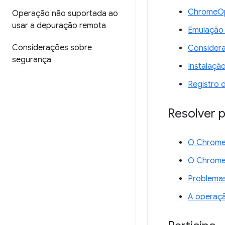
ChromeOp
Operação não suportada ao
usar a depuração remota
Emulação 
Considerações sobre
Consider
segurança
Instalaçã
Registro 
Resolver 
O Chrome 
O ChromeD
Problemas
A operaçã