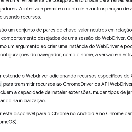
ver é uma ferramenta de código aberto criada para testes 
adores. A interface permite o controle e a introspecção de 
e usando recursos.
 são um conjunto de pares de chave-valor neutros em relação
o comportamento desejados de uma sessão do WebDriver. Os
omo um argumento ao criar uma instância do WebDriver e po
 configurações do navegador, como o nome, a versão e a est
 estende o Webdriver adicionando recursos específicos do 
s
para transmitir recursos ao ChromeDriver da API WebDriver
luem a capacidade de instalar extensões, mudar tipos de jan
ando na inicialização.
 está disponível para o Chrome no Android e no Chrome par
omeOS).