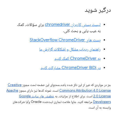
درگیر شوید
لیست پستی کاربران chromedriver
برای سؤالات، کمک
به عیب یابی و بحث کلی.
پست های StackOverflow ChromeDriver
راهنمای ردیاب مشکل و اشکالات گزارش ما
به ChromeDriver کمک کنید
در ChromeDriver BiDi مشارکت کنید
جز در مواردی که غیر از این ذکر شده باشد،‌محتوای این صفحه تحت مجوز
Creative
Commons Attribution 4.0 License
است. نمونه کدها نیز دارای مجوز
Apache
2.0 License
است. برای اطلاع از جزئیات، به
خطمشی‌های سایت Google
Developers‏
مراجعه کنید. جاوا علامت تجاری ثبت‌شده Oracle و/یا شرکت‌های
وابسته به آن است.