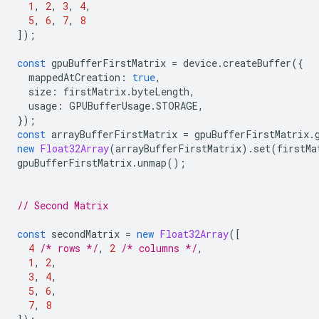
1
,
2
,
3
,
4
,
5
,
6
,
7
,
8
]);
const
gpuBufferFirstMatrix
=
device
.
createBuffer
({
mappedAtCreation
:
true
,
size
:
firstMatrix
.
byteLength
,
usage
:
GPUBufferUsage
.
STORAGE
,
});
const
arrayBufferFirstMatrix
=
gpuBufferFirstMatrix
.
new
Float32Array
(
arrayBufferFirstMatrix
).
set
(
firstMa
gpuBufferFirstMatrix
.
unmap
();
// Second Matrix
const
secondMatrix
=
new
Float32Array
([
4
/* rows */
,
2
/* columns */
,
1
,
2
,
3
,
4
,
5
,
6
,
7
,
8