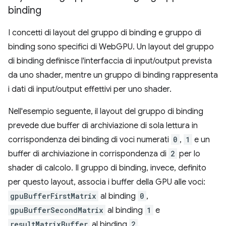
binding
I concetti di layout del gruppo di binding e gruppo di
binding sono specifici di WebGPU. Un layout del gruppo
di binding definisce l'interfaccia di input/output prevista
da uno shader, mentre un gruppo di binding rappresenta
i dati di input/output effettivi per uno shader.
Nell'esempio seguente, il layout del gruppo di binding
prevede due buffer di archiviazione di sola lettura in
corrispondenza dei binding di voci numerati
0
,
1
e un
buffer di archiviazione in corrispondenza di
2
per lo
shader di calcolo. Il gruppo di binding, invece, definito
per questo layout, associa i buffer della GPU alle voci:
gpuBufferFirstMatrix
al binding
0
,
gpuBufferSecondMatrix
al binding
1
e
resultMatrixBuffer
al binding
2
.