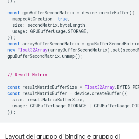
]);
const
gpuBufferSecondMatrix
=
device
.
createBuffer
({
mappedAtCreation
:
true
,
size
:
secondMatrix
.
byteLength
,
usage
:
GPUBufferUsage
.
STORAGE
,
});
const
arrayBufferSecondMatrix
=
gpuBufferSecondMatrix
new
Float32Array
(
arrayBufferSecondMatrix
).
set
(
second
gpuBufferSecondMatrix
.
unmap
();
// Result Matrix
const
resultMatrixBufferSize
=
Float32Array
.
BYTES_PE
const
resultMatrixBuffer
=
device
.
createBuffer
({
size
:
resultMatrixBufferSize
,
usage
:
GPUBufferUsage
.
STORAGE
|
GPUBufferUsage
.
CO
});
Layout del gruppo di binding e gruppo di