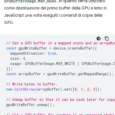
GPUBufferUsage.MAP_READ
, in quanto verrà utilizzato
come destinazione del primo buffer della GPU e letto in
JavaScript una volta eseguiti i comandi di copia della
GPU.
// Get a GPU buffer in a mapped state and an arrayBu
const
gpuWriteBuffer
=
device
.
createBuffer
({
mappedAtCreation
:
true
,
size
:
4
,
usage
:
GPUBufferUsage
.
MAP_WRITE
|
GPUBufferUsage
.
});
const
arrayBuffer
=
gpuWriteBuffer
.
getMappedRange
();
// Write bytes to buffer.
new
Uint8Array
(
arrayBuffer
).
set
([
0
,
1
,
2
,
3
]);
// Unmap buffer so that it can be used later for cop
gpuWriteBuffer
.
unmap
();
// Get a GPU buffer for reading in an unmapped state