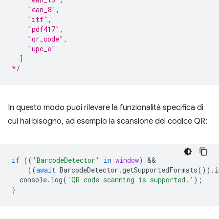
    "ean_8",
    "itf",
    "pdf417",
    "qr_code",
    "upc_e"
  ]
*/
In questo modo puoi rilevare la funzionalità specifica di
cui hai bisogno, ad esempio la scansione del codice QR:
if
((
'BarcodeDetector'
in
window
)
((
await
BarcodeDetector
.
getSupportedFormats
()).
i
console
.
log
(
'QR code scanning is supported.'
);
}