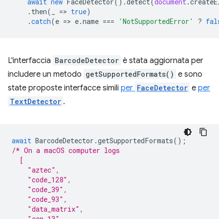
await
new
FaceDetector
().
detect
(
document
.
createE
.
then
(
_
=
>
true
)
.
catch
(
e
=
>
e
.
name
===
'NotSupportedError'
?
fal
L'interfaccia
BarcodeDetector
è stata aggiornata per
includere un metodo
getSupportedFormats()
e sono
state proposte interfacce simili
per
FaceDetector
e
per
TextDetector
.
await
BarcodeDetector
.
getSupportedFormats
();
/* On a macOS computer logs
  [
    "aztec",
    "code_128",
    "code_39",
    "code_93",
    "data_matrix",
    "ean_13",