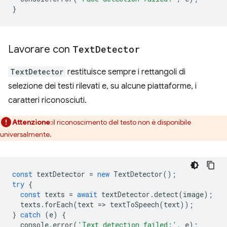
}
Lavorare con
Text
Detector
TextDetector
restituisce sempre i rettangoli di
selezione dei testi rilevati e, su alcune piattaforme, i
caratteri riconosciuti.
Attenzione
:il riconoscimento del testo non è disponibile
universalmente.
const
textDetector
=
new
TextDetector
();
try
{
const
texts
=
await
textDetector
.
detect
(
image
);
texts
.
forEach
(
text
=
>
textToSpeech
(
text
));
}
catch
(
e
)
{
console
.
error
(
'Text detection failed:'
,
e
);