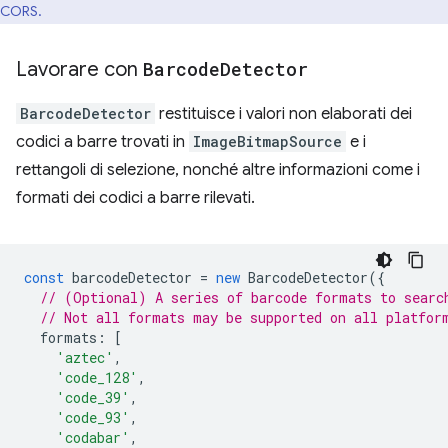
CORS.
Lavorare con
Barcode
Detector
BarcodeDetector
restituisce i valori non elaborati dei
codici a barre trovati in
ImageBitmapSource
e i
rettangoli di selezione, nonché altre informazioni come i
formati dei codici a barre rilevati.
const
barcodeDetector
=
new
BarcodeDetector
({
// (Optional) A series of barcode formats to searc
// Not all formats may be supported on all platfor
formats
:
[
'aztec'
,
'code_128'
,
'code_39'
,
'code_93'
,
'codabar'
,