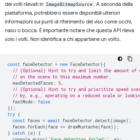
dei volti rilevati in
ImageBitmapSource
. A seconda della
piattaforma, potrebbero essere disponibili ulteriori
informazioni sui punti di riferimento del viso come occhi,
naso o bocca. È importante notare che questa API rileva
solo i volti. Non identifica a chi appartiene un volto.
const
faceDetector
=
new
FaceDetector
({
// (Optional) Hint to try and limit the amount of 
// on the scene to this maximum number.
maxDetectedFaces
:
5
,
// (Optional) Hint to try and prioritize speed ove
// by, e.g., operating on a reduced scale or lookin
fastMode
:
false
});
try
{
const
faces
=
await
faceDetector
.
detect
(
image
);
faces
.
forEach
(
face
=
>
drawMustache
(
face
));
}
catch
(
e
)
{
console
.
error
(
'Face detection failed:'
,
e
);