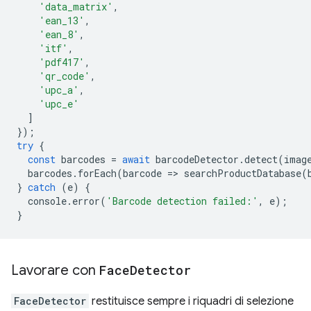
'data_matrix'
,
'ean_13'
,
'ean_8'
,
'itf'
,
'pdf417'
,
'qr_code'
,
'upc_a'
,
'upc_e'
]
});
try
{
const
barcodes
=
await
barcodeDetector
.
detect
(
imag
barcodes
.
forEach
(
barcode
=
>
searchProductDatabase
(
}
catch
(
e
)
{
console
.
error
(
'Barcode detection failed:'
,
e
);
}
Lavorare con
Face
Detector
FaceDetector
restituisce sempre i riquadri di selezione