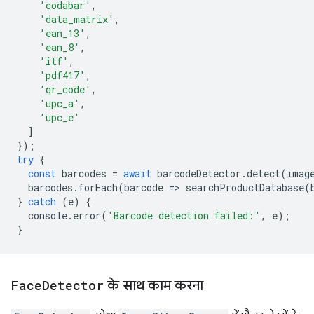
'codabar'
,
'data_matrix'
,
'ean_13'
,
'ean_8'
,
'itf'
,
'pdf417'
,
'qr_code'
,
'upc_a'
,
'upc_e'
]
});
try
{
const
barcodes
=
await
barcodeDetector
.
detect
(
imag
barcodes
.
forEach
(
barcode
=
>
searchProductDatabase
(
}
catch
(
e
)
{
console
.
error
(
'Barcode detection failed:'
,
e
);
}
Face
Detector
के साथ काम करना