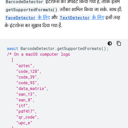
BarcodeDetector
इंटरफ़ेस को अपडेट किया गया है, ताकि इसमें
getSupportedFormats()
तरीका शामिल किया जा सके. साथ ही,
FaceDetector
के लिए
और
TextDetector
के लिए
इसी तरह
के इंटरफ़ेस का सुझाव दिया गया है.
await
BarcodeDetector
.
getSupportedFormats
();
/* On a macOS computer logs
  [
    "aztec",
    "code_128",
    "code_39",
    "code_93",
    "data_matrix",
    "ean_13",
    "ean_8",
    "itf",
    "pdf417",
    "qr_code",
    "upc_e"