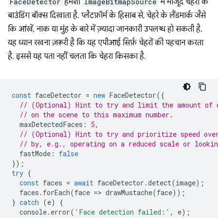
FaceDetector
हमेशा
ImageBitmapSource
में मौजूद चेहरों के
बाउंडिंग बॉक्स दिखाता है. प्लैटफ़ॉर्म के हिसाब से, चेहरे के लैंडमार्क जैसे
कि आंखें, नाक या मुंह के बारे में ज़्यादा जानकारी उपलब्ध हो सकती है.
यह ध्यान रखना ज़रूरी है कि यह एपीआई सिर्फ़ चेहरों की पहचान करता
है. इससे यह पता नहीं चलता कि चेहरा किसका है.
const
faceDetector
=
new
FaceDetector
({
// (Optional) Hint to try and limit the amount of 
// on the scene to this maximum number.
maxDetectedFaces
:
5
,
// (Optional) Hint to try and prioritize speed ove
// by, e.g., operating on a reduced scale or lookin
fastMode
:
false
});
try
{
const
faces
=
await
faceDetector
.
detect
(
image
);
faces
.
forEach
(
face
=
>
drawMustache
(
face
));
}
catch
(
e
)
{
console
.
error
(
'Face detection failed:'
,
e
);