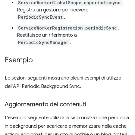
ServiceWorkerGlobalScope.onperiodicsync
.
Registra un gestore per ricevere
PeriodicSyncEvent
.
ServiceWorkerRegistration.periodicSync
.
Restituisce un riferimento a
PeriodicSyncManager
.
Esempio
Le sezioni seguenti mostrano alcuni esempi di utilizzo
dell'API Periodic Background Sync.
Aggiornamento dei contenuti
L'esempio seguente utilizza la sincronizzazione periodica
in background per scaricare e memorizzare nella cache
articoli aggiornati per un sito di notizie o un blog. Nota il