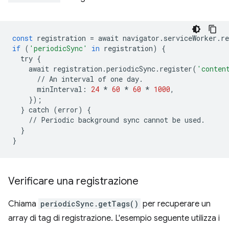
const
registration
=
await
navigator
.
serviceWorker
.
re
if
(
'periodicSync'
in
registration
)
{
try
{
await
registration
.
periodicSync
.
register
(
'conten
//
An
interval
of
one
day
.
minInterval
:
24
*
60
*
60
*
1000
,
});
}
catch
(
error
)
{
//
Periodic
background
sync
cannot
be
used
.
}
}
Verificare una registrazione
Chiama
periodicSync.getTags()
per recuperare un
array di tag di registrazione. L'esempio seguente utilizza i