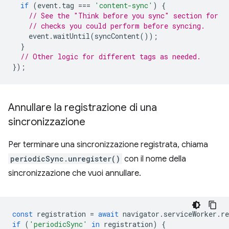
if
(
event
.
tag
===
'content-sync'
)
{
// See the "Think before you sync" section for
// checks you could perform before syncing.
event
.
waitUntil
(
syncContent
());
}
// Other logic for different tags as needed.
});
Annullare la registrazione di una
sincronizzazione
Per terminare una sincronizzazione registrata, chiama
periodicSync.unregister()
con il nome della
sincronizzazione che vuoi annullare.
const
registration
=
await
navigator
.
serviceWorker
.
re
if
(
'periodicSync'
in
registration
)
{