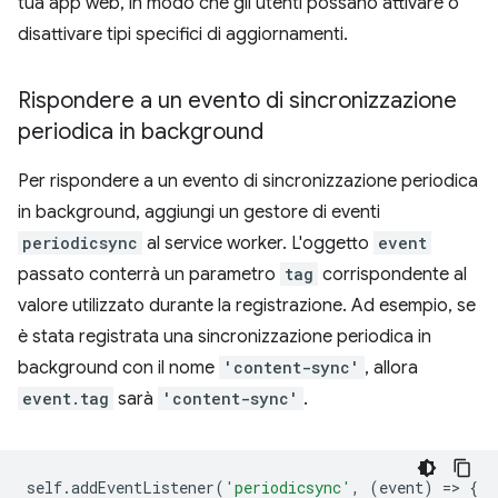
tua app web, in modo che gli utenti possano attivare o
disattivare tipi specifici di aggiornamenti.
Rispondere a un evento di sincronizzazione
periodica in background
Per rispondere a un evento di sincronizzazione periodica
in background, aggiungi un gestore di eventi
periodicsync
al service worker. L'oggetto
event
passato conterrà un parametro
tag
corrispondente al
valore utilizzato durante la registrazione. Ad esempio, se
è stata registrata una sincronizzazione periodica in
background con il nome
'content-sync'
, allora
event.tag
sarà
'content-sync'
.
self
.
addEventListener
(
'periodicsync'
,
(
event
)
=
>
{