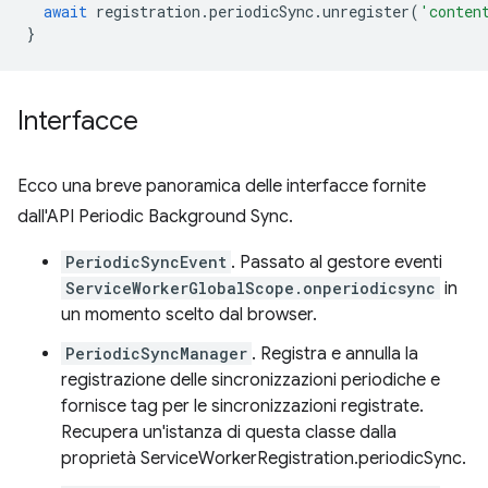
await
registration
.
periodicSync
.
unregister
(
'conten
}
Interfacce
Ecco una breve panoramica delle interfacce fornite
dall'API Periodic Background Sync.
PeriodicSyncEvent
. Passato al gestore eventi
ServiceWorkerGlobalScope.onperiodicsync
in
un momento scelto dal browser.
PeriodicSyncManager
. Registra e annulla la
registrazione delle sincronizzazioni periodiche e
fornisce tag per le sincronizzazioni registrate.
Recupera un'istanza di questa classe dalla
proprietà ServiceWorkerRegistration.periodicSync.