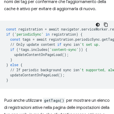
nomi dei tag per confermare che l'aggiornamento della
cache è attivo per evitare di aggiornarla di nuovo.
const
registration
=
await
navigator
.
serviceWorker
.
re
if
(
'periodicSync'
in
registration
)
{
const
tags
=
await
registration
.
periodicSync
.
getTa
//
Only
update
content
if
sync
isn
't set up.
if
(
!
tags
.
includes
(
'content-sync'
))
{
updateContentOnPageLoad
();
}
}
else
{
//
If
periodic
background
sync
isn
't supported, al
updateContentOnPageLoad
();
}
Puoi anche utilizzare
getTags()
per mostrare un elenco
di registrazioni attive nella pagina delle impostazioni della