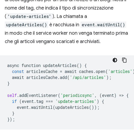
nome del tag, che indica il tipo di sincronizzazione
(
'update-articles'
). La chiamata a
updateArticles()
è racchiusa in
event.waitUntil()
in modo che il service worker non venga terminato prima
che gli articoli vengano scaricati e archiviati.
async
function
updateArticles
()
{
const
articlesCache
=
await
caches
.
open
(
'articles'
await
articlesCache
.
add
(
'/api/articles'
);
}
self
.
addEventListener
(
'periodicsync'
,
(
event
)
=
>
{
if
(
event
.
tag
===
'update-articles'
)
{
event
.
waitUntil
(
updateArticles
());
}
});