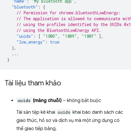
"name"
:
"My Bluetooth app"
,
"bluetooth"
:
{
// Permission for chrome.bluetoothLowEnergy:
// The application is allowed to communicate wit
// using the profiles identified by the UUIDs 0x
// using the BluetoothLowEnergy API.
"uuids"
:
[
"180D"
,
"1809"
,
"180F"
],
"low_energy"
:
true
},
...
}
Tài liệu tham khảo
uuids
(mảng chuỗi)
– không bắt buộc
Tài sản tệp kê khai
uuids
khai báo danh sách các
giao thức, hồ sơ và dịch vụ mà một ứng dụng có
thể giao tiếp bằng.