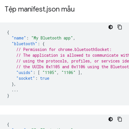
Tệp manifest
.
json mẫu
{
"name"
:
"My Bluetooth app"
,
"bluetooth"
:
{
// Permission for chrome.bluetoothSocket:
// The application is allowed to communicate wit
// using the protocols, profiles, or services ide
// the UUIDs 0x1105 and 0x1106 using the Bluetoo
"uuids"
:
[
"1105"
,
"1106"
],
"socket"
:
true
},
...
}
{