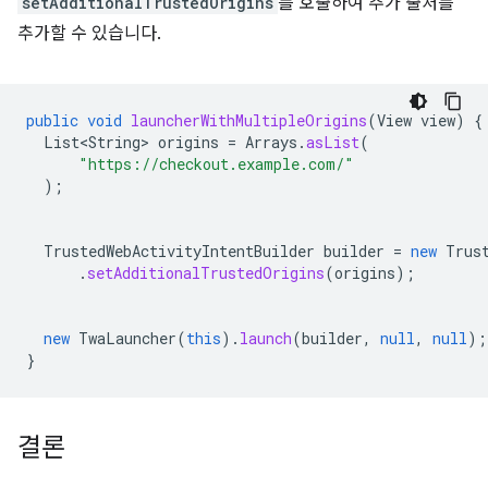
setAdditionalTrustedOrigins
를 호출하여 추가 출처를
추가할 수 있습니다.
public
void
launcherWithMultipleOrigins
(
View
view
)
{
List<String>
origins
=
Arrays
.
asList
(
"https://checkout.example.com/"
);
TrustedWebActivityIntentBuilder
builder
=
new
Trus
.
setAdditionalTrustedOrigins
(
origins
);
new
TwaLauncher
(
this
).
launch
(
builder
,
null
,
null
);
}
결론