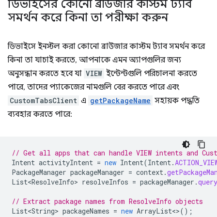
ডিভাইসের কোনো ব্রাউজার কাস্টম ট্যাব
সমর্থন করে কিনা তা পরীক্ষা করুন
ডিভাইসে ইনস্টল করা কোনো ব্রাউজার কাস্টম ট্যাব সমর্থন করে
কিনা তা যাচাই করতে, আপনাকে এমন অ্যাপগুলির জন্য
অনুসন্ধান করতে হবে যা
VIEW
ইন্টেন্টগুলি পরিচালনা করতে
পারে, তাদের প্যাকেজের নামগুলি বের করতে পারে এবং
CustomTabsClient
এ
getPackageName
সহায়ক পদ্ধতি
ব্যবহার করতে পারে:
// Get all apps that can handle VIEW intents and Cus
Intent
activityIntent
=
new
Intent
(
Intent
.
ACTION_VIE
PackageManager
packageManager
=
context
.
getPackageMa
List<ResolveInfo>
resolveInfos
=
packageManager
.
quer
// Extract package names from ResolveInfo objects
List<String>
packageNames
=
new
ArrayList
<>
();