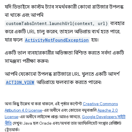
যদি ডিভাইসে কাস্টম ট্যাব সমর্থনকারী কোনো ব্রাউজার উপলব্ধ
না থাকে এবং আপনি
customTabsIntent.launchUrl(context, url)
ব্যবহার
করে একটি URL চালু করেন, তাহলে অভিপ্রায় ব্যর্থ হতে পারে,
যার ফলে
ActivityNotFoundException
হয়।
একটি ভাল ব্যবহারকারীর অভিজ্ঞতা নিশ্চিত করতে সর্বদা একটি
সামঞ্জস্য পরীক্ষা করুন৷
আপনি যেকোনো উপলব্ধ ব্রাউজারে URL খুলতে একটি আদর্শ
ACTION_VIEW
অভিপ্রায়ে ফলব্যাক করতে পারেন৷
অন্য কিছু উল্লেখ না করা থাকলে, এই পৃষ্ঠার কন্টেন্ট
Creative Commons
Attribution 4.0 License
-এর অধীনে এবং কোডের নমুনাগুলি
Apache 2.0
License
-এর অধীনে লাইসেন্স প্রাপ্ত। আরও জানতে,
Google Developers সাইট
নীতি
দেখুন। Java হল Oracle এবং/অথবা তার অ্যাফিলিয়েট সংস্থার রেজিস্টার্ড
ট্রেডমার্ক।