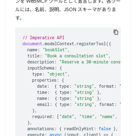
ンを WebMCP ツールとして宣言します。各ツー
ルには、名前、説明、JSON スキーマがありま
す。
// Imperative API
document
.
modelContext
.
registerTool
({
name
:
"bookSlot"
,
title
:
"Book a consultation slot"
,
description
:
"Reserve a 30-minute consultati
inputSchema
:
{
type
:
"object"
,
properties
:
{
date
:
{
type
:
"string"
,
format
:
"date"
time
:
{
type
:
"string"
},
name
:
{
type
:
"string"
},
email
:
{
type
:
"string"
,
format
:
"email
},
required
:
[
"date"
,
"time"
,
"name"
,
"email
},
annotations
:
{
readOnlyHint
:
false
},
execute
:
async
(
input
,
client
)
=>
{