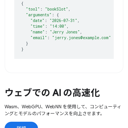
{
"tool"
:
"bookSlot"
"arguments"
:
{
"date"
:
"2026-07-31"
"time"
:
"14:00"
"name"
:
"Jerry Jones"
"email"
:
"jerry.jones@example.com"
}
}
ウェブでの AI の高速化
Wasm、WebGPU、WebNN を使用して、コンピューティ
ングとモデルのパフォーマンスを向上させます。