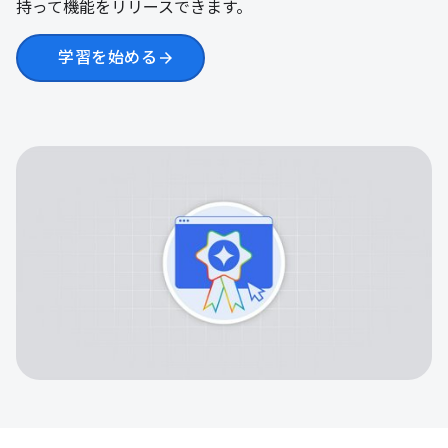
持って機能をリリースできます。
学習を始める
arrow_forward