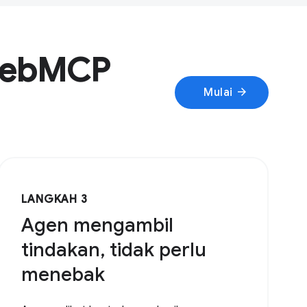
 WebMCP
arrow_forward
Mulai
LANGKAH 3
Agen mengambil
tindakan, tidak perlu
menebak