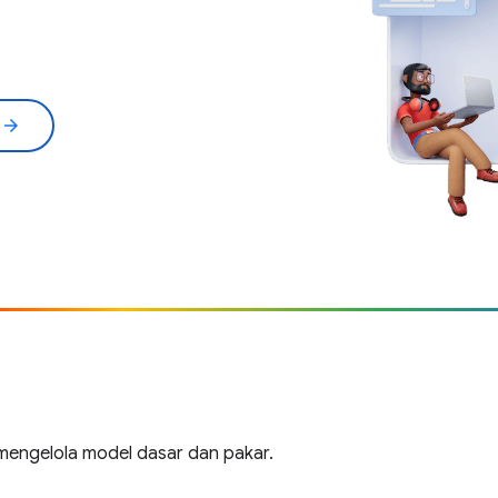
l
arrow_forward
engelola model dasar dan pakar.