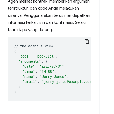
Agen melihat kontrak, memberikan argumen
terstruktur, dan kode Anda melakukan
sisanya. Pengguna akan terus mendapatkan
informasi terkait izin dan konfirmasi. Selalu
tahu siapa yang datang.
//
the
agent
'
s
{
"tool"
:
"bookSlot"
"arguments"
:
{
"date"
:
"2026-07-31"
"time"
:
"14:00"
"name"
:
"Jerry Jones"
"email"
:
"jerry.jones@example.com"
}
}