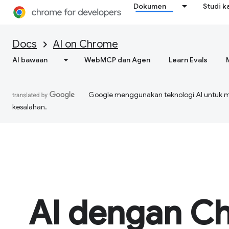
Dokumen
Studi k
Docs
AI on Chrome
AI bawaan
WebMCP dan Agen
Learn Evals
Google menggunakan teknologi AI untuk 
kesalahan.
AI dengan C