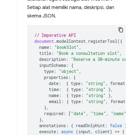
Setiap alat memiliki nama, deskripsi, dan
skema JSON.
// Imperative API
document
.
modelContext
.
registerTool
({
name
:
"bookSlot"
,
title
:
"Book a consultation slot"
,
description
:
"Reserve a 30-minute consu
inputSchema
:
{
type
:
"object"
,
properties
:
{
date
:
{
type
:
"string"
,
format
:
"
time
:
{
type
:
"string"
},
name
:
{
type
:
"string"
},
email
:
{
type
:
"string"
,
format
:
"
},
required
:
[
"date"
,
"time"
,
"name"
,
"
},
annotations
:
{
readOnlyHint
:
false
},
execute
:
async
(
input
,
client
)
=>
{