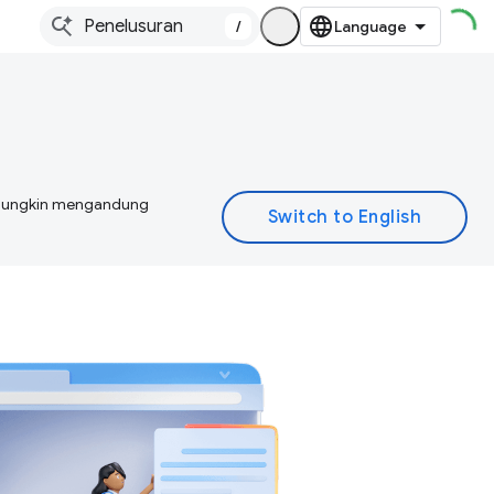
/
I mungkin mengandung