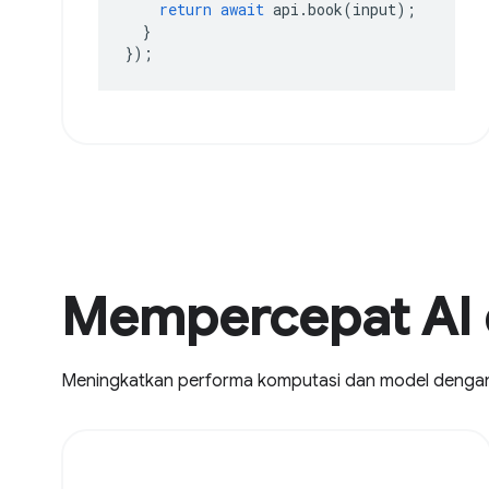
return
await
api
.
book
(
input
);
}
});
Mempercepat AI 
Meningkatkan performa komputasi dan model deng