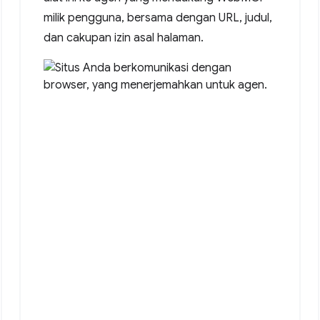
milik pengguna, bersama dengan URL, judul,
dan cakupan izin asal halaman.
ltation."
,
date"
},
email"
}
email"
]