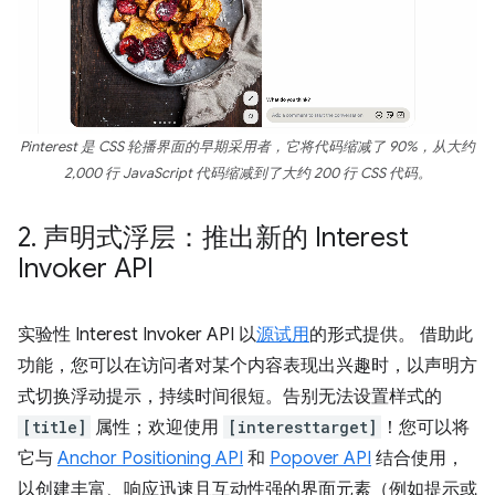
Pinterest 是 CSS 轮播界面的早期采用者，它将代码缩减了 90%，从大约
2,000 行 JavaScript 代码缩减到了大约 200 行 CSS 代码。
2
.
声明式浮层：推出新的 Interest
Invoker API
实验性 Interest Invoker API 以
源试用
的形式提供。 借助此
功能，您可以在访问者对某个内容表现出兴趣时，以声明方
式切换浮动提示，持续时间很短。告别无法设置样式的
[title]
属性；欢迎使用
[interesttarget]
！您可以将
它与
Anchor Positioning API
和
Popover API
结合使用，
以创建丰富、响应迅速且互动性强的界面元素（例如提示或