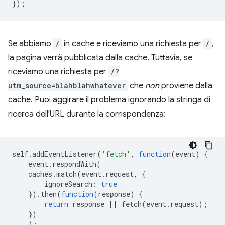
});
Se abbiamo
/
in cache e riceviamo una richiesta per
/
,
la pagina verrà pubblicata dalla cache. Tuttavia, se
riceviamo una richiesta per
/?
utm_source=blahblahwhatever
che
non
proviene dalla
cache. Puoi aggirare il problema ignorando la stringa di
ricerca dell'URL durante la corrispondenza:
self
.
addEventListener
(
'fetch'
,
function
(
event
)
{
event
.
respondWith
(
caches
.
match
(
event
.
request
,
{
ignoreSearch
:
true
}).
then
(
function
(
response
)
{
return
response
||
fetch
(
event
.
request
);
})
);