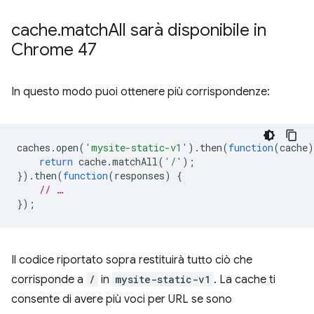
cache
.
match
All sarà disponibile in
Chrome 47
In questo modo puoi ottenere più corrispondenze:
caches
.
open
(
'mysite-static-v1'
).
then
(
function
(
cache
)
return
cache
.
matchAll
(
'/'
);
}).
then
(
function
(
responses
)
{
// …
});
Il codice riportato sopra restituirà tutto ciò che
corrisponde a
/
in
mysite-static-v1
. La cache ti
consente di avere più voci per URL se sono