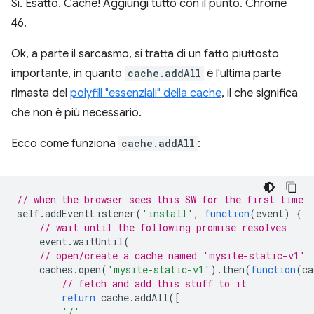
Sì. Esatto. Cache! Aggiungi tutto con il punto. Chrome
46.
Ok, a parte il sarcasmo, si tratta di un fatto piuttosto
importante, in quanto
cache.addAll
è l'ultima parte
rimasta del
polyfill "essenziali" della cache
, il che significa
che non è più necessario.
Ecco come funziona
cache.addAll
:
// when the browser sees this SW for the first time
self
.
addEventListener
(
'install'
,
function
(
event
)
{
// wait until the following promise resolves
event
.
waitUntil
(
// open/create a cache named 'mysite-static-v1'
caches
.
open
(
'mysite-static-v1'
).
then
(
function
(
ca
// fetch and add this stuff to it
return
cache
.
addAll
([
'/'
,