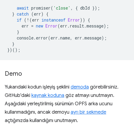
await
promiser
(
'close'
,
{
dbId
});
}
catch
(
err
)
{
if
(
!
(
err
instanceof
Error
))
{
err
=
new
Error
(
err
.
result
.
message
);
}
console
.
error
(
err
.
name
,
err
.
message
);
}
})();
Demo
Yukarıdaki kodun işleyiş şeklini
demoda
görebilirsiniz.
GitHub'daki
kaynak koduna
göz atmayı unutmayın.
Aşağıdaki yerleştirilmiş sürümün OPFS arka ucunu
kullanmadığını, ancak demoyu
ayrı bir sekmede
açtığınızda kullandığını unutmayın.