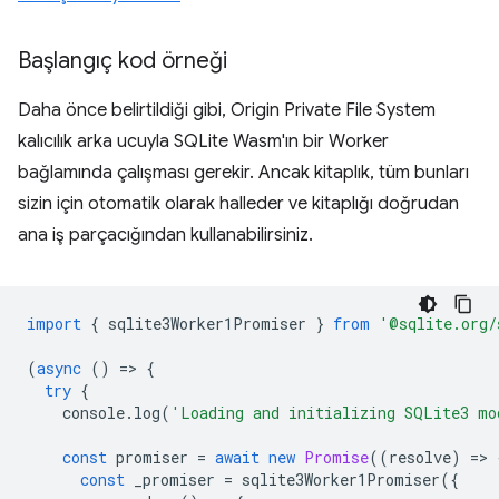
Başlangıç kod örneği
Daha önce belirtildiği gibi, Origin Private File System
kalıcılık arka ucuyla SQLite Wasm'ın bir Worker
bağlamında çalışması gerekir. Ancak kitaplık, tüm bunları
sizin için otomatik olarak halleder ve kitaplığı doğrudan
ana iş parçacığından kullanabilirsiniz.
import
{
sqlite3Worker1Promiser
}
from
'@sqlite.org/
(
async
()
=
>
{
try
{
console
.
log
(
'Loading and initializing SQLite3 mo
const
promiser
=
await
new
Promise
((
resolve
)
=
>
const
_promiser
=
sqlite3Worker1Promiser
({