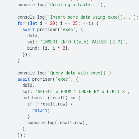
console
.
log
(
'Creating a table...'
);
console
.
log
(
'Insert some data using exec()...'
);
for
(
let
i
=
20
;
i
<
=
25
;
++
i
)
{
await
promiser
(
'exec'
,
{
dbId
,
sql
:
'INSERT INTO t(a,b) VALUES (?,?)'
,
bind
:
[
i
,
i
*
2
],
});
}
console
.
log
(
'Query data with exec()'
);
await
promiser
(
'exec'
,
{
dbId
,
sql
:
'SELECT a FROM t ORDER BY a LIMIT 3'
,
callback
:
(
result
)
=
>
{
if
(
!
result
.
row
)
{
return
;
}
console
.
log
(
result
.
row
);
},
});