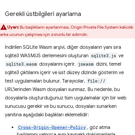
Gerekli üstbilgileri ayarlama
Uyarı:
Bu başlıkların ayarlanması, Origin Private File System kalıcılık
arka ucunun çalışması için zorunlu bir adımdır.
İndirilen SQLite Wasm arşivi, diğer dosyaların yanı sıra
sqlite3 WASM/JS derlemesini oluşturan
sqlite3.js
ve
sqlite3.wasm
dosyalarını içerir.
jswasm
dizini, temel
sqlite3 çıktılarını içerir ve üst düzey dizinde gösterim ve
test uygulamaları bulunur. Tarayıcılar,
file://
URL'lerinden Wasm dosyaları sunmaz. Bu nedenle, bu
dosyalarla oluşturduğunuz tüm uygulamalar için bir web
sunucusu gerekir ve bu sunucu, dosyaları sunarken
yanıtına aşağıdaki başlıkları eklemelidir:
Cross-Origin-Opener-Policy
, göz atma
bağlamını yalnızca aynı kaynaklı dokümanlarla