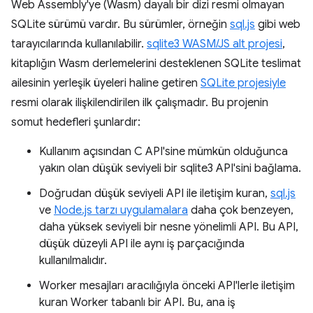
Web Assembly'ye (Wasm) dayalı bir dizi resmi olmayan
SQLite sürümü vardır. Bu sürümler, örneğin
sql.js
gibi web
tarayıcılarında kullanılabilir.
sqlite3 WASM/JS alt projesi
,
kitaplığın Wasm derlemelerini desteklenen SQLite teslimat
ailesinin yerleşik üyeleri haline getiren
SQLite projesiyle
resmi olarak ilişkilendirilen ilk çalışmadır. Bu projenin
somut hedefleri şunlardır:
Kullanım açısından C API'sine mümkün olduğunca
yakın olan düşük seviyeli bir sqlite3 API'sini bağlama.
Doğrudan düşük seviyeli API ile iletişim kuran,
sql.js
ve
Node.js tarzı uygulamalara
daha çok benzeyen,
daha yüksek seviyeli bir nesne yönelimli API. Bu API,
düşük düzeyli API ile aynı iş parçacığında
kullanılmalıdır.
Worker mesajları aracılığıyla önceki API'lerle iletişim
kuran Worker tabanlı bir API. Bu, ana iş