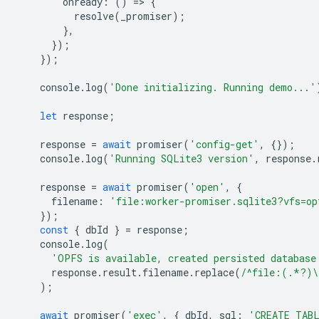
onready
:
()
=
>
{
resolve
(
_promiser
);
},
});
});
console
.
log
(
'Done initializing. Running demo...'
let
response
;
response
=
await
promiser
(
'config-get'
,
{});
console
.
log
(
'Running SQLite3 version'
,
response
.
response
=
await
promiser
(
'open'
,
{
filename
:
'file:worker-promiser.sqlite3?vfs=op
});
const
{
dbId
}
=
response
;
console
.
log
(
'OPFS is available, created persisted database
response
.
result
.
filename
.
replace
(
/^file:(.*?)\
);
await
promiser
(
'exec'
,
{
dbId
,
sql
:
'CREATE TAB