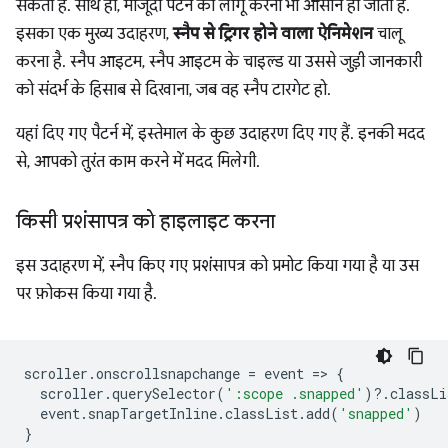
सकता है. साथ ही, मौजूदा पैटर्न को लागू करना भी आसान हो जाता है.
इसका एक मुख्य उदाहरण,
स्नैप से ट्रिगर होने वाला ऐनिमेशन
चालू
करना है. स्नैप आइटम, स्नैप आइटम के चाइल्ड या उससे जुड़ी जानकारी
को संदर्भ के हिसाब से दिखाना, जब वह स्नैप टारगेट हो.
यहां दिए गए पैटर्न में, इस्तेमाल के कुछ उदाहरण दिए गए हैं. इनकी मदद
से, आपको तुरंत काम करने में मदद मिलेगी.
किसी प्रशंसापत्र को हाइलाइट करना
इस उदाहरण में, स्नैप किए गए प्रशंसापत्र को प्रमोट किया गया है या उस
पर फ़ोकस किया गया है.
scroller
.
onscrollsnapchange
=
event
=
>
{
scroller
.
querySelector
(
':scope .snapped'
)
?
.
classLi
event
.
snapTargetInline
.
classList
.
a
dd
(
'snapped'
)
}