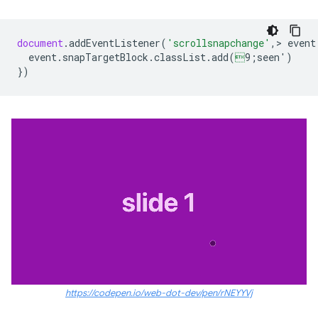
document
.
addEventListener
(
'scrollsnapchange'
,
>
event
event
.
snapTargetBlock
.
classList
.
add
(

9;seen'
)
})
https://codepen.io/web-dot-dev/pen/rNEYYVj