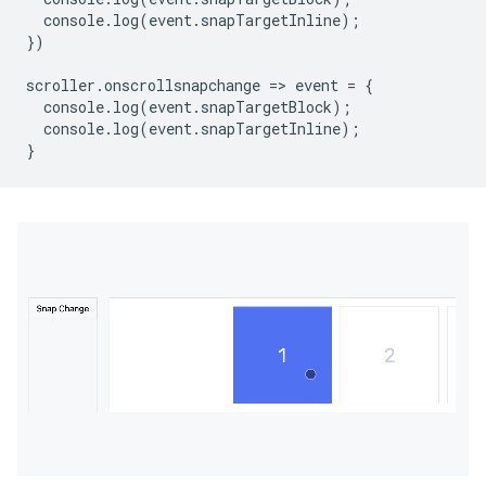
console
.
log
(
event
.
snapTargetInline
);
})
scroller
.
onscrollsnapchange
=
>
event
=
{
console
.
log
(
event
.
snapTargetBlock
);
console
.
log
(
event
.
snapTargetInl
ine
);
}