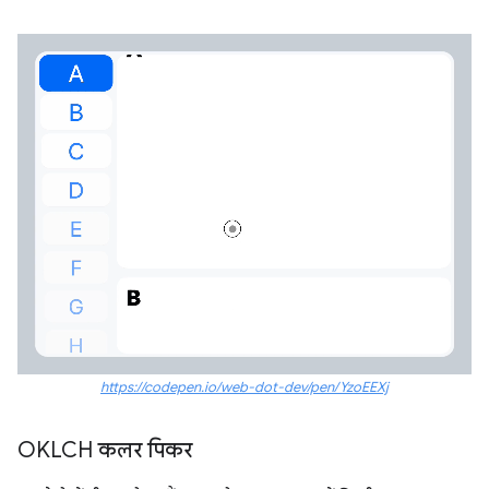
https://codepen.io/web-dot-dev/pen/YzoEEXj
OKLCH कलर पिकर