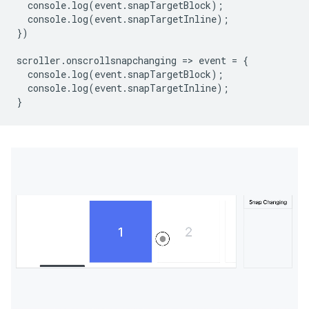
console
.
log
(
event
.
snapTargetBlock
);
console
.
log
(
event
.
snapTargetInline
);
})
scroller
.
onscrollsnapchanging
=
>
event
=
{
console
.
log
(
event
.
snapTargetBlock
);
console
.
log
(
event
.
snapTargetInl
ine
);
}