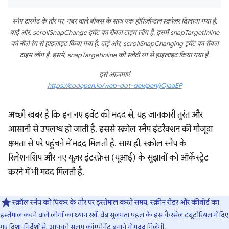
स्नैप टारगेट के तौर पर, नंबर वाले बॉक्स के साथ एक हॉरिज़ॉन्टल स्क्रोलर दिखाया गया है.
बाईं ओर, scrollSnapChange इवेंट का रीयल टाइम लॉग है. इसमें snapTargetInline
को नीले रंग से हाइलाइट किया गया है. दाईं ओर, scrollSnapChanging इवेंट का रीयल
टाइम लॉग है. इसमें, snapTargetInline को स्लेटी रंग से हाइलाइट किया गया है.
इसे आज़माएं
https://codepen.io/web-dot-dev/pen/jOjaaEP
अच्छी खबर है कि इन नए इवेंट की मदद से, यह जानकारी तुरंत और
आसानी से उपलब्ध हो जाती है. इससे स्क्रोल स्नैप इंटरैक्शन की मौजूदा
क्षमता से परे पहुंचने में मदद मिलती है. साथ ही, स्क्रोल स्नैप के
रिलेशनशिप और नए यूज़र इंटरफ़ेस (यूआई) के सुझावों को ऑर्केस्ट्रेट
करने में भी मदद मिलती है.
स्क्रॉल स्नैप को पिकर के तौर पर इस्तेमाल करते समय, स्क्रीन रीडर और कीबोर्ड का
इस्तेमाल करने वाले लोगों का ध्यान रखें.
वेब सुलभता पहल
के इस
कैरसेल ट्यूटोरियल
में दिए
गए दिशा-निर्देशों से, आपको सुलभ कॉम्पोनेंट बनाने में मदद मिलेगी.