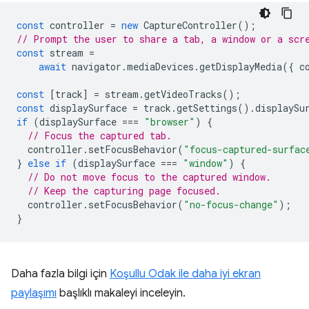
const
controller
=
new
CaptureController
();
// Prompt the user to share a tab, a window or a scr
const
stream
=
await
navigator
.
mediaDevices
.
getDisplayMedia
({
c
const
[
track
]
=
stream
.
getVideoTracks
();
const
displaySurface
=
track
.
getSettings
().
displaySu
if
(
displaySurface
===
"browser"
)
{
// Focus the captured tab.
controller
.
setFocusBehavior
(
"focus-captured-surfac
}
else
if
(
displaySurface
===
"window"
)
{
// Do not move focus to the captured window.
// Keep the capturing page focused.
controller
.
setFocusBehavior
(
"no-focus-change"
);
}
Daha fazla bilgi için
Koşullu Odak ile daha iyi ekran
paylaşımı
başlıklı makaleyi inceleyin.