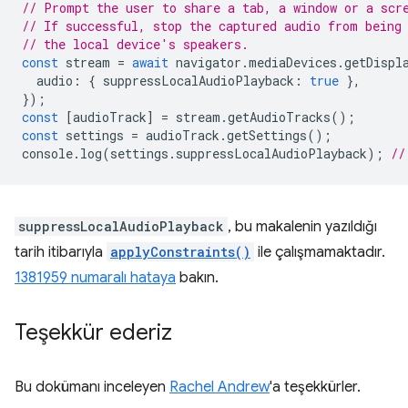
// Prompt the user to share a tab, a window or a scr
// If successful, stop the captured audio from being
// the local device's speakers.
const
stream
=
await
navigator
.
mediaDevices
.
getDispl
audio
:
{
suppressLocalAudioPlayback
:
true
},
});
const
[
audioTrack
]
=
stream
.
getAudioTracks
();
const
settings
=
audioTrack
.
getSettings
();
console
.
log
(
settings
.
suppressLocalAudioPlayback
);
//
suppressLocalAudioPlayback
, bu makalenin yazıldığı
tarih itibarıyla
applyConstraints()
ile çalışmamaktadır.
1381959 numaralı hataya
bakın.
Teşekkür ederiz
Bu dokümanı inceleyen
Rachel Andrew
'a teşekkürler.