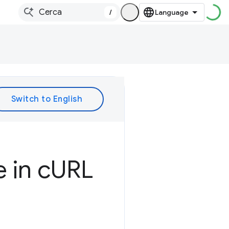
/
 in c
URL