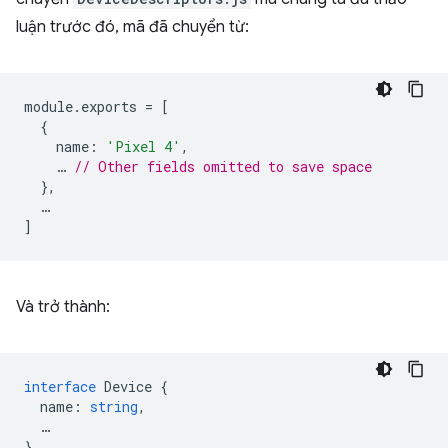
luận trước đó, mã đã chuyển từ:
module
.
exports
=
[
{
name
:
'Pixel 4'
,
…
// Other fields omitted to save space
},
…
]
Và trở thành:
interface
Device
{
name
:
string
,
…
}