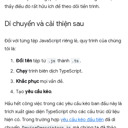
thấy điều đó rất hữu ích để theo dõi tiến trình.
Di chuyển và cải thiện sau
Đối với từng tệp JavaScript riêng lẻ, quy trình của chúng
tôi là:
Đổi tên
tệp từ
.js
thành
.ts
.
Chạy
trình biên dịch TypeScript.
Khắc phục
mọi vấn đề.
Tạo
yêu cầu kéo
.
Hầu hết công việc trong các yêu cầu kéo ban đầu này là
trích xuất giao diện TypeScript cho các cấu trúc dữ liệu
hiện có. Trong trường hợp
yêu cầu kéo đầu tiên
đã di
chuyển
DeviceDescriptors.js
mà chúng ta đã thảo