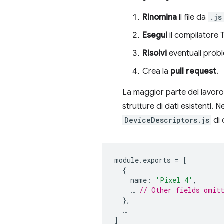
Rinomina
il file da
.js
Esegui
il compilatore 
Risolvi
eventuali probl
Crea la
pull request
.
La maggior parte del lavoro i
strutture di dati esistenti. 
DeviceDescriptors.js
di 
module
.
exports
=
[
{
name
:
'Pixel 4'
,
…
// Other fields omit
},
…
]