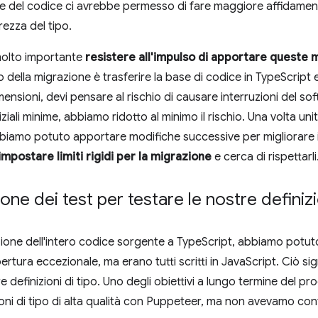
e del codice ci avrebbe permesso di fare maggiore affidament
ezza del tipo.
molto importante
resistere all'impulso di apportare queste 
o della migrazione è trasferire la base di codice in TypeScript
nsioni, devi pensare al rischio di causare interruzioni del soft
ali minime, abbiamo ridotto al minimo il rischio. Una volta unito 
biamo potuto apportare modifiche successive per migliorare il 
impostare limiti rigidi per la migrazione
e cerca di rispettarli
one dei test per testare le nostre definizi
zione dell'intero codice sorgente a TypeScript, abbiamo potu
rtura eccezionale, ma erano tutti scritti in JavaScript. Ciò s
 definizioni di tipo. Uno degli obiettivi a lungo termine del pr
zioni di tipo di alta qualità con Puppeteer, ma non avevamo cont