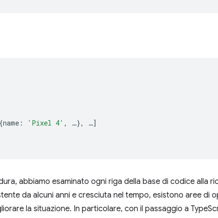
{
name
:
'Pixel 4'
,
…
},
…
]
dura, abbiamo esaminato ogni riga della base di codice alla r
stente da alcuni anni e cresciuta nel tempo, esistono aree di o
liorare la situazione. In particolare, con il passaggio a Type