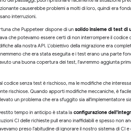
no dei passaggi, puoi ripristinare facilmente la situazione pr
zionante causerebbe problemi a molti di loro, quindi era fonda
sano interruzioni.
fortuna che Puppeteer dispone di un
solido insieme di test di 
icava che potevamo essere certi di non interrompere il codice
fiche alla nostra API. L'obiettivo della migrazione era completa
nemmeno che era stata eseguita e i test erano una parte fo
avuto una buona copertura dei test, l'avremmo aggiunta prima
l codice senza test è rischioso, ma le modifiche che interessano
nte rischiose. Quando apporti modifiche meccaniche, è facile 
rilevato un problema che era sfuggito sia all'implementatore sia
estito tempo in anticipo è stata la
configurazione dell'integ
zioni CI delle richieste pull erano inaffidabili e spesso non 
evamo preso l'abitudine di ignorare il nostro sistema di CI e