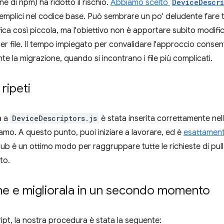
ne di npm) ha ridotto il rischio.
Abbiamo scelto
DeviceDescri
 semplici nel codice base. Può sembrare un po' deludente fare 
ca così piccola, ma l'obiettivo non è apportare subito modif
er file. Il tempo impiegato per convalidare l'approccio consen
la migrazione, quando si incontrano i file più complicati.
 ripeti
a a
DeviceDescriptors.js
è stata inserita correttamente nell
o. A questo punto, puoi iniziare a lavorare, ed è
esattament
itHub è un ottimo modo per raggruppare tutte le richieste di pul
to.
one e migliorala in un secondo momento
ript, la nostra procedura è stata la seguente: