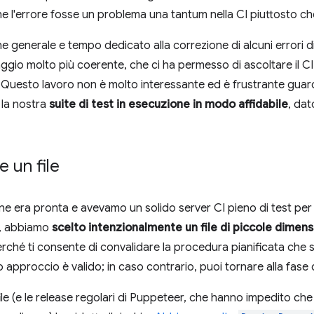
he l'errore fosse un problema una tantum nella CI piuttosto ch
 generale e tempo dedicato alla correzione di alcuni errori di
ggio molto più coerente, che ci ha permesso di ascoltare il C
 Questo lavoro non è molto interessante ed è frustrante guarda
la nostra
suite di test in esecuzione in modo affidabile
, dat
e un file
ne era pronta e avevamo un solido server CI pieno di test per
io, abbiamo
scelto intenzionalmente un file di piccole dimens
 perché ti consente di convalidare la procedura pianificata che 
uo approccio è valido; in caso contrario, puoi tornare alla fase
 file (e le release regolari di Puppeteer, che hanno impedito ch