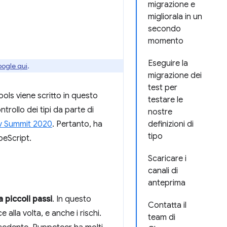
migrazione e
migliorala in un
secondo
momento
Eseguire la
oogle qui
.
migrazione dei
test per
ols viene scritto in questo
testare le
trollo dei tipi da parte di
nostre
ev Summit 2020
. Pertanto, ha
definizioni di
tipo
peScript.
Scaricare i
canali di
anteprima
 piccoli passi
. In questo
Contatta il
alla volta, e anche i rischi.
team di