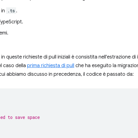
in
.ts
.
TypeScript.
emi.
n queste richieste di pull iniziali è consistita nell'estrazione d
Nel caso della
prima richiesta di pull
che ha eseguito la migrazio
cui abbiamo discusso in precedenza, il codice è passato da:
ted to save space