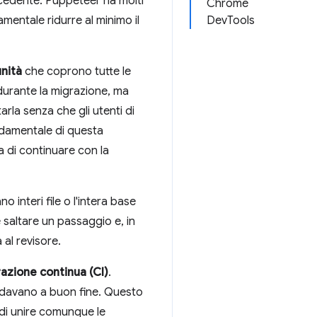
ecedente. Puppeteer ha molti
Chrome
mentale ridurre al minimo il
DevTools
unità
che coprono tutte le
 durante la migrazione, ma
rla senza che gli utenti di
ndamentale di questa
 di continuare con la
 interi file o l'intera base
saltare un passaggio e, in
 al revisore.
razione continua (CI)
.
andavano a buon fine. Questo
 di unire comunque le