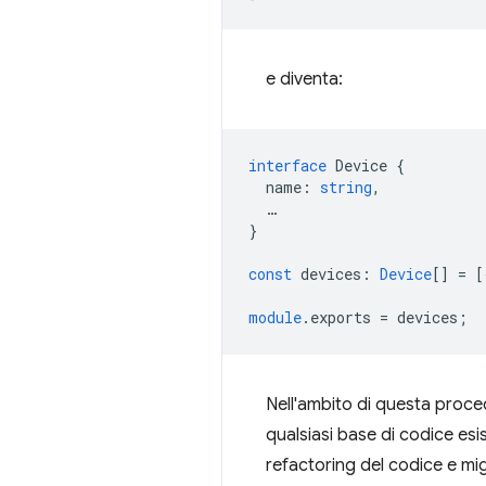
e diventa:
interface
Device
{
name
:
string
,
…
}
const
devices
:
Device
[]
=
[
module
.exports
=
devices
;
Nell'ambito di questa proce
qualsiasi base di codice esi
refactoring del codice e mig