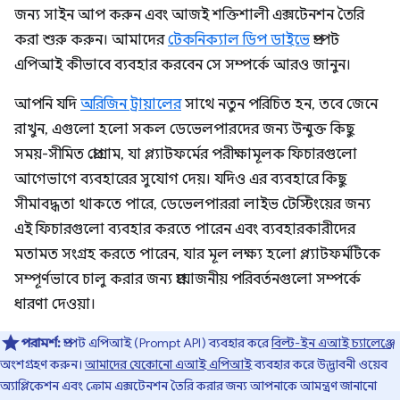
জন্য সাইন আপ করুন এবং আজই শক্তিশালী এক্সটেনশন তৈরি
করা শুরু করুন। আমাদের
টেকনিক্যাল ডিপ ডাইভে
প্রম্পট
এপিআই কীভাবে ব্যবহার করবেন সে সম্পর্কে আরও জানুন।
আপনি যদি
অরিজিন ট্রায়ালের
সাথে নতুন পরিচিত হন, তবে জেনে
রাখুন, এগুলো হলো সকল ডেভেলপারদের জন্য উন্মুক্ত কিছু
সময়-সীমিত প্রোগ্রাম, যা প্ল্যাটফর্মের পরীক্ষামূলক ফিচারগুলো
আগেভাগে ব্যবহারের সুযোগ দেয়। যদিও এর ব্যবহারে কিছু
সীমাবদ্ধতা থাকতে পারে, ডেভেলপাররা লাইভ টেস্টিংয়ের জন্য
এই ফিচারগুলো ব্যবহার করতে পারেন এবং ব্যবহারকারীদের
মতামত সংগ্রহ করতে পারেন, যার মূল লক্ষ্য হলো প্ল্যাটফর্মটিকে
সম্পূর্ণভাবে চালু করার জন্য প্রয়োজনীয় পরিবর্তনগুলো সম্পর্কে
ধারণা দেওয়া।
পরামর্শ:
প্রম্পট এপিআই (Prompt API) ব্যবহার করে
বিল্ট-ইন এআই চ্যালেঞ্জে
অংশগ্রহণ করুন।
আমাদের যেকোনো এআই এপিআই
ব্যবহার করে উদ্ভাবনী ওয়েব
অ্যাপ্লিকেশন এবং ক্রোম এক্সটেনশন তৈরি করার জন্য আপনাকে আমন্ত্রণ জানানো