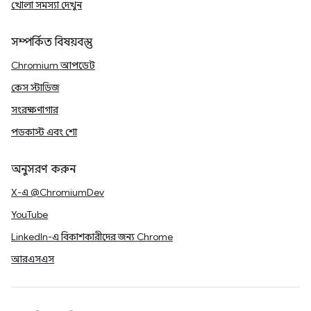
খোলা সমস্যা দেখুন
সম্পর্কিত বিষয়বস্তু
Chromium আপডেট
কেস স্টাডিজ
সংরক্ষণাগার
পডকাস্ট এবং শো
অনুসরণ করুন
X-এ @ChromiumDev
YouTube
LinkedIn-এ বিকাশকারীদের জন্য Chrome
আরএসএস