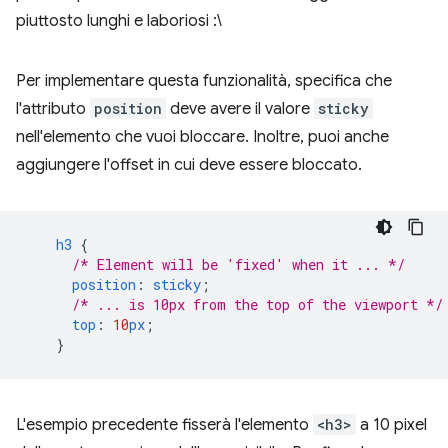
piuttosto lunghi e laboriosi :\
Per implementare questa funzionalità, specifica che
l'attributo
position
deve avere il valore
sticky
nell'elemento che vuoi bloccare. Inoltre, puoi anche
aggiungere l'offset in cui deve essere bloccato.
h3
{
/* Element will be 'fixed' when it ... */
position
:
sticky
;
/* ... is 10px from the top of the viewport */
top
:
10
px
;
}
L'esempio precedente fisserà l'elemento
<h3>
a 10 pixel