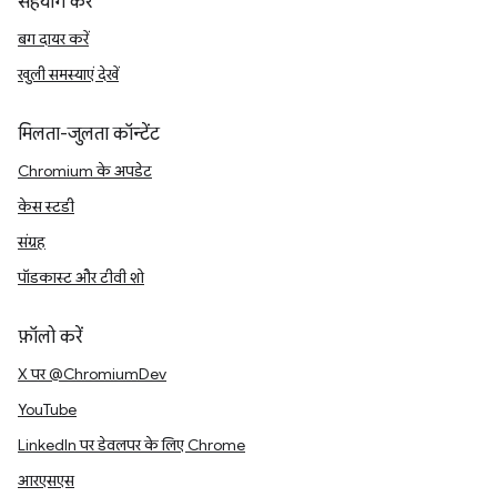
सहयोग करें
बग दायर करें
खुली समस्याएं देखें
मिलता-जुलता कॉन्टेंट
Chromium के अपडेट
केस स्टडी
संग्रह
पॉडकास्ट और टीवी शो
फ़ॉलो करें
X पर @ChromiumDev
YouTube
LinkedIn पर डेवलपर के लिए Chrome
आरएसएस