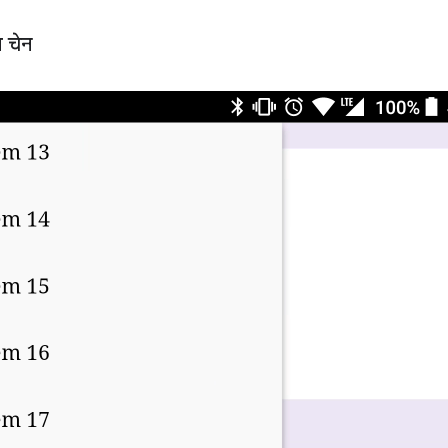
ल चेन