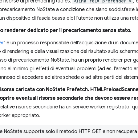
 risorse di prerendering (ad es.
<link rel="prerender">
) 
 precaricamento NoState a condizione che siano soddisfatte le
 un dispositivo di fascia bassa e b) l'utente non utilizza una ret
o renderer dedicato per il precaricamento senza stato.
er
" è un processo responsabile dell'acquisizione di un documen
o di rendering e della visualizzazione del risultato sullo sche
so di precaricamento NoState, ha un proprio renderer per gara
 al minimo gli effetti di eventuali problemi (ad es. l'arresto 
nnoso di accedere ad altre schede o ad altre parti del sistem
risorsa caricata con NoState Prefetch. HTMLPreloadScanne
coprire eventuali risorse secondarie che devono essere re
 relative risorse secondarie ha un service worker registrato, 
worker appropriato.
are NoState supporta solo il metodo HTTP GET e non recupera 