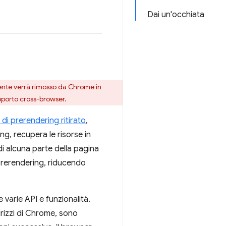
Dai un'occhiata
ente verrà rimosso da Chrome in
upporto cross-browser.
di prerendering ritirato
,
ng, recupera le risorse in
i alcuna parte della pagina
 prerendering, riducendo
arie API e funzionalità.
irizzi di Chrome, sono