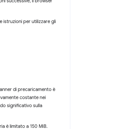
oni successive, il browser
struzioni per utilizzare gli
canner di precaricamento è
tivamente costante nei
o significativo sulla
a è limitato a 150 MiB.