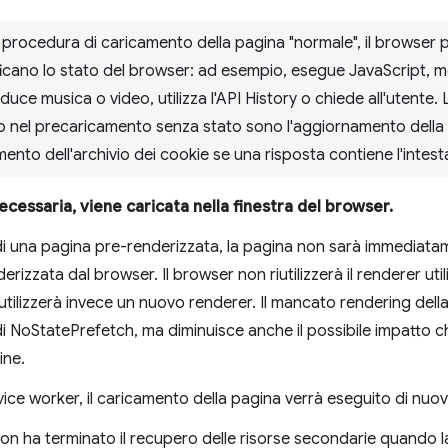
 procedura di caricamento della pagina "normale", il browser
icano lo stato del browser: ad esempio, esegue JavaScript, 
oduce musica o video, utilizza l'API History o chiede all'utente.
no nel precaricamento senza stato sono l'aggiornamento della 
mento dell'archivio dei cookie se una risposta contiene l'intes
ecessaria, viene caricata nella finestra del browser.
 di una pagina pre-renderizzata, la pagina non sarà immediatam
zzata dal browser. Il browser non riutilizzerà il renderer util
tilizzerà invece un nuovo renderer. Il mancato rendering della 
 NoStatePrefetch, ma diminuisce anche il possibile impatto ch
ine.
vice worker, il caricamento della pagina verrà eseguito di nuovo
n ha terminato il recupero delle risorse secondarie quando la