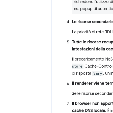
richiedono l'utilizzo 
es. popup di autentic
Le risorse secondarie
La priorità di rete "ID
Tutte le risorse rec
intestazioni della ca
Il precaricamento NoSt
store
Cache-Control. 
di risposta
Vary
, un'
Il renderer viene ter
Se le risorse secondar
Il browser non apport
cache DNS locale.
È i