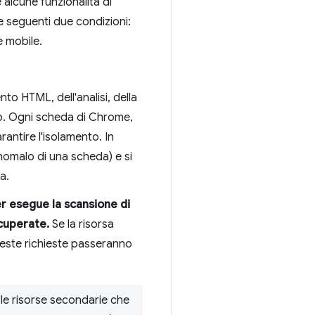
e alcune funzionalità di
 seguenti due condizioni:
e mobile.
to HTML, dell'analisi, della
rmo. Ogni scheda di Chrome,
ntire l'isolamento. In
anomalo di una scheda) e si
a.
r esegue la scansione di
cuperate.
Se la risorsa
queste richieste passeranno
le risorse secondarie che