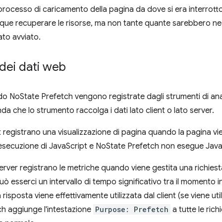
processo di caricamento della pagina da dove si era interrotto
ue recuperare le risorse, ma non tante quante sarebbero ne
ato avviato.
i dei dati web
ndo NoState Prefetch vengono registrate dagli strumenti di an
a che lo strumento raccolga i dati lato client o lato server.
ient registrano una visualizzazione di pagina quando la pagina vi
l'esecuzione di JavaScript e NoState Prefetch non esegue Java
 server registrano le metriche quando viene gestita una richiest
ò esserci un intervallo di tempo significativo tra il momento in
 risposta viene effettivamente utilizzata dal client (se viene uti
h aggiunge l'intestazione
Purpose: Prefetch
a tutte le rich