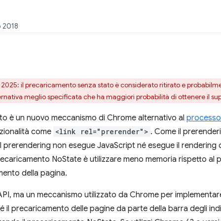
o 2018
025: il precaricamento senza stato è considerato ritirato e probabilm
ernativa meglio specificata che ha maggiori probabilità di ottenere il s
ato è un nuovo meccanismo di Chrome alternativo al
processo 
nzionalità come
<link rel="prerender">
. Come il prerenderi
el prerendering non esegue JavaScript né esegue il rendering d
l precaricamento NoState è utilizzare meno memoria rispetto al
mento della pagina.
PI, ma un meccanismo utilizzato da Chrome per implementare v
é il precaricamento delle pagine da parte della barra degli ind