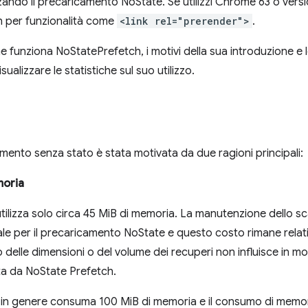
zando il precaricamento NoState. Se utilizzi Chrome 63 o versi
ch per funzionalità come
<link rel="prerender">
.
funziona NoStatePrefetch, i motivi della sua introduzione e le i
alizzare le statistiche sul suo utilizzo.
mento senza stato è stata motivata da due ragioni principali:
moria
tilizza solo circa 45 MiB di memoria. La manutenzione dello s
ale per il precaricamento NoState e questo costo rimane rela
 delle dimensioni o del volume dei recuperi non influisce in mod
ata da NoState Prefetch.
ng in genere consuma 100 MiB di memoria e il consumo di memori