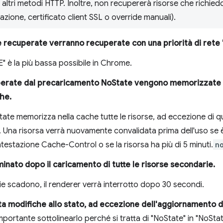
di altri metodi HTTP. Inoltre, non recupererà risorse che richied
azione, certificato client SSL o override manuali).
 recuperate verranno recuperate con una priorità di rete "
LE" è la più bassa possibile in Chrome.
uperate dal precaricamento NoState vengono memorizzate n
che.
ate memorizza nella cache tutte le risorse, ad eccezione di qu
Una risorsa verrà nuovamente convalidata prima dell'uso se è
intestazione Cache-Control o se la risorsa ha più di 5 minuti.
n
minato dopo il caricamento di tutte le risorse secondarie.
ie scadono, il renderer verrà interrotto dopo 30 secondi.
a modifiche allo stato, ad eccezione dell'aggiornamento de
mportante sottolinearlo perché si tratta di "NoState" in "NoSta