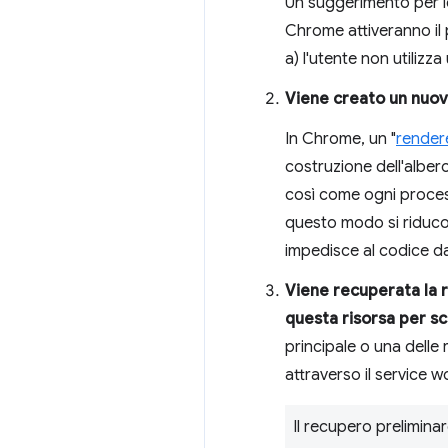
Un suggerimento per le
Chrome attiveranno il
a) l'utente non utilizza
Viene creato un nuov
In Chrome, un "
render
costruzione dell'alber
così come ogni proces
questo modo si riducono
impedisce al codice da
Viene recuperata la 
questa risorsa per s
principale o una delle
attraverso il service 
Il recupero prelimin