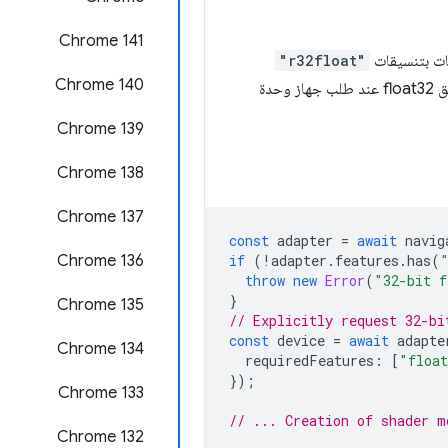
‫Chrome 141
ات بتنسيقات
"r32float"
Chrome 140
. أصبح بإمكانك الآن إنشاء مسار عرض يستخدم الدمج مع أي مرفق بتنسيق float32 عند طلب جهاز وحدة
‫Chrome 139
‫Chrome 138
‫Chrome 137
const
adapter
=
await
navig
Chrome 136
if
(
!
adapter
.
features
.
has
(
throw
new
Error
(
"32-bit f
}
Chrome 135
// Explicitly request 32-bi
const
device
=
await
adapte
‫Chrome 134
requiredFeatures
:
[
"float
});
‫Chrome 133
// ... Creation of shader m
‫Chrome 132