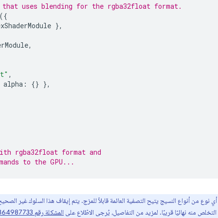
 that uses blending for the rgba32float format.
({
exShaderModule
},
erModule
,
at"
,
alpha
:
{}
},
ith rgba32float format and
mands to the GPU...
خلص منه نهائيًا قريبًا. لمزيد من التفاصيل، يُرجى الاطّلاع على
المشكلة رقم 364987733