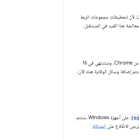
ًا، لأنّ تخطيطات مجموعات الربط
معالجة هذا القيد في المستقبل.
، التي كان من المقرّر أن تنتهي في الإصدار 131 من Chrome، إلى الإصدار 133 من Chrome، وستنتهي في 16
تتم إضافة وسائل الوقاية هذه الآن،
re
على أجهزة Windows. ستتم
المشكلة