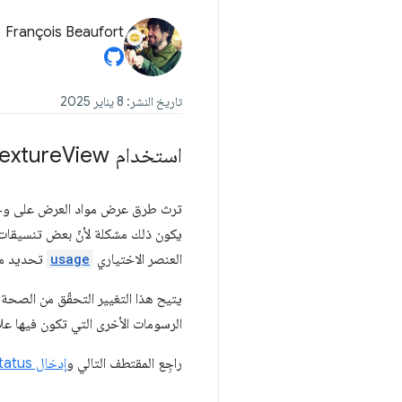
François Beaufort
تاريخ النشر: 8 يناير 2025
استخدام Texture
View
ترث طرق عرض مواد العرض على وحدة
يكون ذلك مشكلة لأنّ بعض تنسيقات
العنصر الاختياري
usage
تحديد مج
يتيح هذا التغيير التحقّق من الصحة
الرسومات الأخرى التي تكون فيها علا
راجِع المقتطف التالي و
إدخال chromestatus