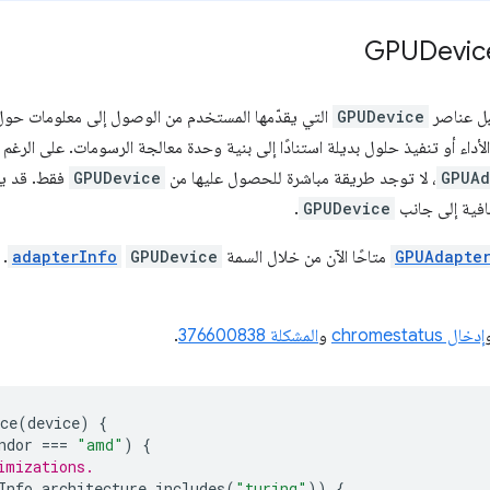
قبل عناصر
GPUDevice
الأداء أو تنفيذ حلول بديلة استنادًا إلى بنية وحدة معالجة الرسومات. على الرغم
GPUAd
، لا توجد طريقة مباشرة للحصول عليها من
GPUDevice
فقط. قد يك
فية إلى جانب
GPUDevice
.
GPUAdapte
متاحًا الآن من خلال السمة
GPUDevice
adapterInfo
. 
إدخال chromestatus
و
المشكلة 376600838
.
ce
(
device
)
{
ndor
===
"amd"
)
{
imizations.
Info
.
architecture
.
includes
(
"turing"
))
{