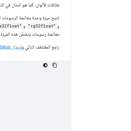
نطاقات الألوان، كما هو الحال في الت
تتيح ميزة وحدة معالجة الرسومات 
و
"rg32float"
و
a32float"
معالجة رسومات يتضمّن هذه الميزة.
راجِع المقتطف التالي و
إدخال chromestatus