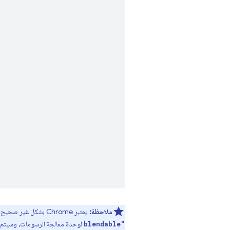
ملاحظة:
يعتبر Chrome بشكل غير صحيح أي نوع من أنواع النسيج يتيح التصفية العائمة قابلاً للمزج. يتم إيقاف هذا السلوك غير الصحيح تدريجيًا باستخدام ميزة
لوحدة معالجة الرسومات، وسيتم الت
blendable"