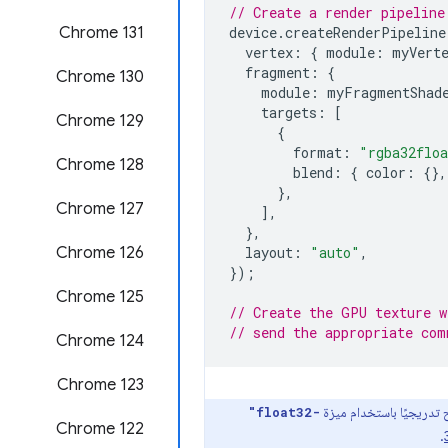
// Create a render pipeline
Chrome 131
device
.
createRenderPipeline
vertex
:
{
module
:
myVert
fragment
:
{
Chrome 130
module
:
myFragmentShad
targets
:
[
Chrome 129
{
format
:
"rgba32flo
‫Chrome 128
blend
:
{
color
:
{},
},
Chrome 127
],
},
Chrome 126
layout
:
"auto"
,
});
‫Chrome 125
// Create the GPU texture w
// send the appropriate com
Chrome 124
Chrome 123
"float32-
‫Chrome 122
.