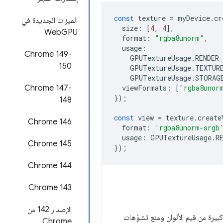
const
texture
=
myDevice
.
cr
الميزات الجديدة في
size
:
[
4
,
4
],
WebGPU
format
:
"rgba8unorm"
,
usage
:
‫Chrome 149-
GPUTextureUsage
.
RENDER
150
GPUTextureUsage
.
TEXTUR
GPUTextureUsage
.
STORAG
Chrome 147-
viewFormats
:
[
"rgba8unor
});
148
const
view
=
texture
.
create
‫Chrome 146
format
:
'rgba8unorm-srgb
usage
:
GPUTextureUsage
.
R
Chrome 145
});
‫Chrome 144
Chrome 143
الإصدار 142 من
لى مجموعة كبيرة من قيم الألوان ومنع تشوّهات
Chrome