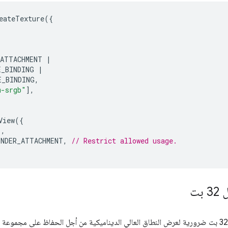
eateTexture
({
_ATTACHMENT
|
E_BINDING
|
E_BINDING
,
m-srgb"
],
View
({
'
,
ENDER_ATTACHMENT
,
// Restrict allowed usage.
بت
تُعدّ مواد العرض ذات النقطة العائمة 32 بت ضرورية لعرض النطاق العالي الديناميكية من أجل الحفاظ ع