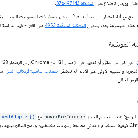
قبل. يُرجى الاطّلاع على
المشكلة 376497143
.
العمق مع أداة اختيار غير مصفّية يتطلّب إنشاء تخطيطات لمجموعات الربط يدوي
ق مع هذه المجموعة بعد. يحتوي
المشكلة المحدّدة 4952
على اقتراح قيد الدراسة ل
ة الموسّعة
ضمانات أساسية لإمكانية النقل
. س
رمز الحالي.
البرامج" عند استخدام الخيار
powerPreference
مع
questAdapter()