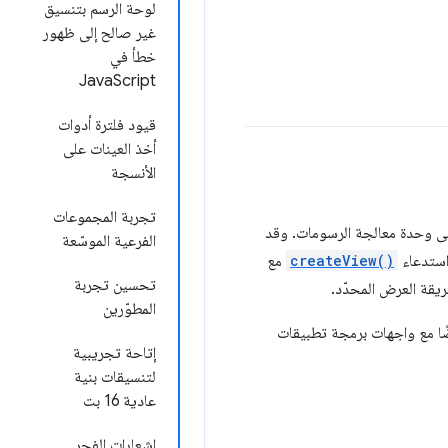
لوحة الرسم بتنسيق
غير صالح إلى ظهور
خطأ في
JavaScript
قيود فلترة أدوات
أخذ العينات على
الأنسجة
تجربة المجموعات
ى وحدة معالجة الرسومات. وقد
الفرعية الموسّعة
استدعاء
createView()
مع
تحسين تجربة
قة العرض المحدّد.
المطوّرين
ضًا مع واجهات برمجة تطبيقات
إتاحة تجريبية
لتنسيقات بنية
عادية 16 بت
إشعارات الفجر