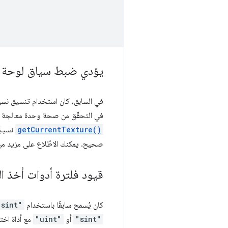
يؤدي ضبط سياق لوحة الر
في السابق، كان استخدام تنسيق نس
في التحقّق من صحة وحدة معالجة ا
getCurrentTexture()
نسيجً
صحيح. يمكنك الاطّلاع على مزيد م
قيود فلترة أدوات أخذ ا
كان يُسمح سابقًا باستخدام
"sint"
"sint"
أو
"uint"
مع أداة اخت