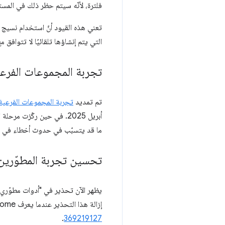
فلترة، لأنّه سيتم حظر ذلك في المست
تعني هذه القيود أنّ استخدام نسيج 
التي يتم إنشاؤها تلقائيًا لا تتواف
تجربة المجموعات الفرعي
تم تمديد
تجربة المجموعات الفرعية
أبريل 2025. في حين ركّزت مرحلة التجربة والتقييم الأولى على الأداء، لم تتضمّن
ما قد يتسبّب في حدوث أخطاء في ال
تحسين تجربة المطوّرين
يظهر الآن تحذير في "أدوات مطوّري 
إزالة هذا التحذير عندما يعرف Chrome كيفية استخدام وحدتَي معالجة رسومات مختلفتَين ودمج النتائج بينهما. يُرجى الاطّلاع على
.
369219127