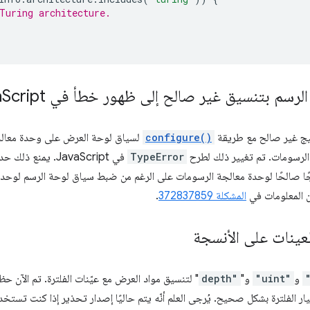
Turing architecture.
سم بتنسيق غير صالح إلى ظهور خطأ في Java
Script
يج غير صالح مع طريقة
configure()
لسياق لوحة العرض على وحدة معال
لرسومات. تم تغيير ذلك لطرح
TypeError
في JavaScript. يمنع ذلك حدوث سيناريوهات تعرض فيها الدالة
ا صالحًا لوحدة معالجة الرسومات على الرغم من ضبط سياق لوحة الرسم لوحدة
ن المعلومات في
المشكلة 372837859
.
لعينات على الأنسجة
و
"uint"
و"
depth"
" لتنسيق مواد العرض مع عيّنات الفلترة. تم الآن 
يار الفلترة بشكل صحيح. يُرجى العلم أنّه يتم حاليًا إصدار تحذير إذا كنت تستخ