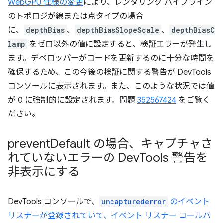
WebGPU 仕様の変更
により、レンダリング パイプライン
のトポロジが線または点タイプの場合
に、
depthBias
、
depthBiasSlopeScale
、
depthBiasC
lamp
をゼロ以外の値に設定すると、検証エラーが発生し
ます。デベロッパーがコードを更新するのに十分な時間を
確保するため、この今後の検証に関する警告が DevTools
コンソールに表示されます。また、このような状況では値
が 0 に強制的に設定されます。問題
352567424
をご覧く
ださい。
prevent
Default の場合、キャプチャさ
れていないエラーの Dev
Tools 警告を
非表示にする
DevTools コンソールで、
uncapturederror
のイベント
リスナーが登録されていて、イベント リスナー コールバ