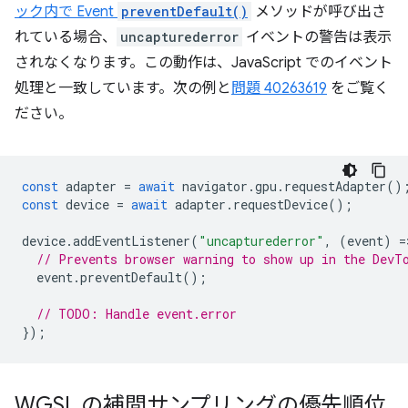
ック内で Event
preventDefault()
メソッドが呼び出さ
れている場合、
uncapturederror
イベントの警告は表示
されなくなります。この動作は、JavaScript でのイベント
処理と一致しています。次の例と
問題 40263619
をご覧く
ださい。
const
adapter
=
await
navigator
.
gpu
.
requestAdapter
()
const
device
=
await
adapter
.
requestDevice
();
device
.
addEventListener
(
"uncapturederror"
,
(
event
)
=
// Prevents browser warning to show up in the DevT
event
.
preventDefault
();
// TODO: Handle event.error
});
WGSL の補間サンプリングの優先順位