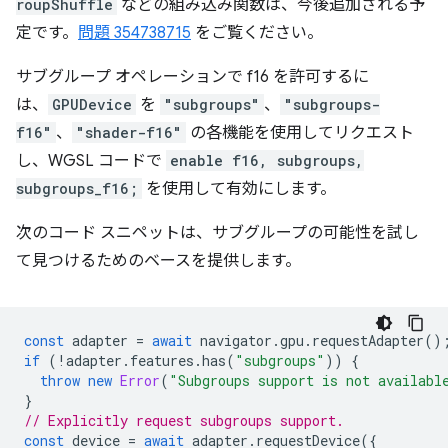
roupShuffle
などの組み込み関数は、今後追加される予
定です。
問題 354738715
をご覧ください。
サブグループ オペレーションで f16 を許可するに
は、
GPUDevice
を
"subgroups"
、
"subgroups-
f16"
、
"shader-f16"
の各機能を使用してリクエスト
し、WGSL コードで
enable f16, subgroups,
subgroups_f16;
を使用して有効にします。
次のコード スニペットは、サブグループの可能性を試し
て見つけるためのベースを提供します。
const
adapter
=
await
navigator
.
gpu
.
requestAdapter
()
if
(
!
adapter
.
features
.
has
(
"subgroups"
))
{
throw
new
Error
(
"Subgroups support is not availabl
}
// Explicitly request subgroups support.
const
device
=
await
adapter
.
requestDevice
({