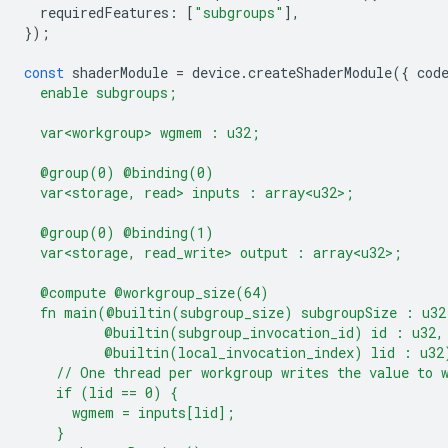
requiredFeatures
:
[
"subgroups"
],
});
const
shaderModule
=
device
.
createShaderModule
({
cod
  enable subgroups;
  var<workgroup> wgmem : u32;
  @group(0) @binding(0)
  var<storage, read> inputs : array<u32>;
  @group(0) @binding(1)
  var<storage, read_write> output : array<u32>;
  @compute @workgroup_size(64)
  fn main(@builtin(subgroup_size) subgroupSize : u32
          @builtin(subgroup_invocation_id) id : u32,
          @builtin(local_invocation_index) lid : u32
    // One thread per workgroup writes the value to 
    if (lid == 0) {
      wgmem = inputs[lid];
    }