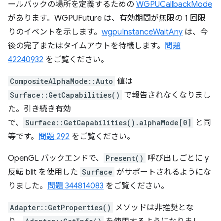
ールバックの場所を定義するための
WGPUCallbackMode
があります。WGPUFuture は、有効期間が無限の 1 回限
りのイベントを示します。
wgpuInstanceWaitAny
は、今
後の完了またはタイムアウトを待機します。
問題
42240932
をご覧ください。
CompositeAlphaMode::Auto
値は
Surface::GetCapabilities()
で報告されなくなりまし
た。引き続き有効
で、
Surface::GetCapabilities().alphaMode[0]
と同
等です。
問題 292
をご覧ください。
OpenGL バックエンドで、
Present()
呼び出しごとに y
反転 blit を使用した
Surface
がサポートされるようにな
りました。
問題 344814083
をご覧ください。
Adapter::GetProperties()
メソッドは非推奨とな