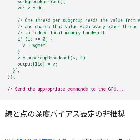
    workgroupBarrier();
    var v = 0u;
    // One thread per subgroup reads the value from 
    // and shares that value with every other thread 
    // to reduce local memory bandwidth.
    if (id == 0) {
      v = wgmem;
    }
    v = subgroupBroadcast(v, 0);
    output[lid] = v;
  }`
,
});
// Send the appropriate commands to the GPU...
線と点の深度バイアス設定の非推奨