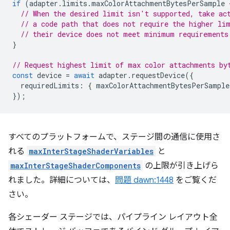
if
(
adapter
.
limits
.
maxColorAttachmentBytesPerSample
 
// When the desired limit isn't supported, take ac
// a code path that does not require the higher li
// their device does not meet minimum requirements
}
// Request highest limit of max color attachments by
const
device
=
await
adapter
.
requestDevice
({
requiredLimits
:
{
maxColorAttachmentBytesPerSample
});
すべてのプラットフォームで、ステージ間の通信に使用さ
れる
maxInterStageShaderVariables
と
maxInterStageShaderComponents
の上限が引き上げら
れました。詳細については、
問題 dawn:1448
をご覧くだ
さい。
各シェーダー ステージでは、パイプライン レイアウト全