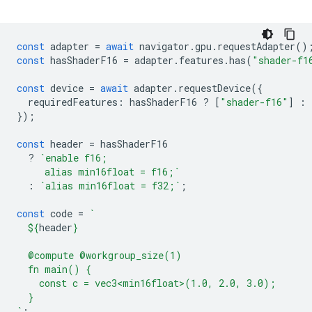
const
adapter
=
await
navigator
.
gpu
.
requestAdapter
()
const
hasShaderF16
=
adapter
.
features
.
has
(
"shader-f1
const
device
=
await
adapter
.
requestDevice
({
requiredFeatures
:
hasShaderF16
?
[
"shader-f16"
]
:
});
const
header
=
hasShaderF16
?
`enable f16;
     alias min16float = f16;`
:
`alias min16float = f32;`
;
const
code
=
`
${
header
}
  @compute @workgroup_size(1)
  fn main() {
    const c = vec3<min16float>(1.0, 2.0, 3.0);
  }
`
;