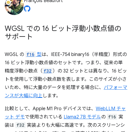
François Beaufort
WGSL での 16 ビット浮動小数点値の
サポート
WGSL の
f16
型
は、IEEE-754 binary16（半精度）形式の
16 ビット浮動小数点値のセットです。つまり、従来の単
精度浮動小数点（
f32
）の 32 ビットとは異なり、16 ビッ
トを使用して浮動小数点数を表します。このサイズが小さ
いため、特に大量のデータを処理する場合に、
パフォーマ
ンスが大幅に向上
します。
比較として、Apple M1 Pro デバイスでは、
WebLLM チャ
ット デモ
で使用されている
Llama2 7B モデル
の
f16
実
装は
f32
実装よりも大幅に高速です。次のスクリーンシ