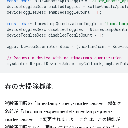
const
char
*
allowUnsafeApisToggle
=
"allow_unsafe_ap
deviceTogglesDesc
.
enabledToggles
=
&
allowUnsafeApisT
deviceTogglesDesc
.
enabledToggleCount
=
1
;
const
char
*
timestampQuantizationToggle
=
"timestamp
deviceTogglesDesc
.
disabledToggles
=
&
timestampQuanti
deviceTogglesDesc
.
disabledToggleCount
=
1
;
wgpu
::
DeviceDescriptor
desc
=
{.
nextInChain
=
&
devic
// Request a device with no timestamp quantization.
myAdapter
.
RequestDevice
(
&
desc
,
myCallback
,
myUserDat
春の大掃除機能
試験運用版の「timestamp-query-inside-passes」機能の
名前が「chromium-experimental-timestamp-query-
inside-passes」に変更されました。これは、この機能が
試験運用版であり、現時点では Chromium ベースのブラ