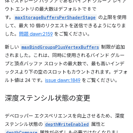
体でストレージ バッファであるバインド グループ レイア
ウト エントリの最大数はデフォルトで 8 で
す。
maxStorageBuffersPerShaderStage
の上限を使用
して、最大 10 個のリクエストを送信できるようになりま
した。
問題 dawn:2159
をご覧ください。
新しい
maxBindGroupsPlusVertexBuffers
制限が追加
されました。これは、同時に使用されるバインド グルー
プと頂点バッファ スロットの最大数で、最も高いインデ
ックスより下の空のスロットもカウントされます。デフォ
ルト値は 24 です。
issue dawn:1849
をご覧ください。
深度ステンシル状態の変更
デベロッパー エクスペリエンスを向上させるため、深度
ステンシル状態の
depthWriteEnabled
属性と
depthCompare
属性が必ずしも必要ではなくなりまし