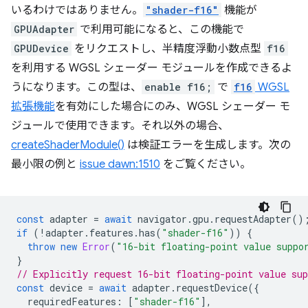
いるわけではありません。
"shader-f16"
機能が
GPUAdapter
で利用可能になると、この機能で
GPUDevice
をリクエストし、半精度浮動小数点型
f16
を利用する WGSL シェーダー モジュールを作成できるよ
うになります。この型は、
enable f16;
で
f16
WGSL
拡張機能
を有効にした場合にのみ、WGSL シェーダー モ
ジュールで使用できます。それ以外の場合、
createShaderModule()
は検証エラーを生成します。次の
最小限の例と
issue dawn:1510
をご覧ください。
const
adapter
=
await
navigator
.
gpu
.
requestAdapter
()
if
(
!
adapter
.
features
.
has
(
"shader-f16"
))
{
throw
new
Error
(
"16-bit floating-point value suppo
}
// Explicitly request 16-bit floating-point value sup
const
device
=
await
adapter
.
requestDevice
({
requiredFeatures
:
[
"shader-f16"
],