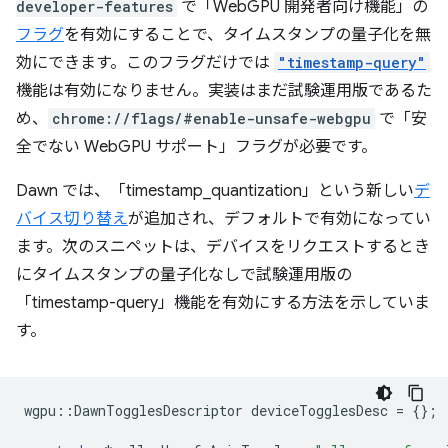
developer-features
で「WebGPU 開発者向け機能」の
フラグ
を有効にすることで、タイムスタンプの量子化を無
効にできます。このフラグだけでは
"timestamp-query"
機能は有効になりません。実装はまだ試験運用版であるた
め、
chrome://flags/#enable-unsafe-webgpu
で「安
全でない WebGPU サポート」フラグが必要です。
Dawn では、「timestamp_quantization」という新しい
デ
バイス切り替え
が追加され、デフォルトで有効になってい
ます。次のスニペットは、デバイスをリクエストするとき
にタイムスタンプの量子化なしで試験運用版の
「timestamp-query」機能を有効にする方法を示していま
す。
wgpu
::
DawnTogglesDescriptor
deviceTogglesDesc
=
{};