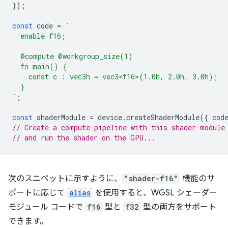
});
const
code
=
`
  enable f16;
  @compute @workgroup_size(1)
  fn main() {
    const c : vec3h = vec3<f16>(1.0h, 2.0h, 3.0h);
  }
`
;
const
shaderModule
=
device
.
createShaderModule
({
cod
// Create a compute pipeline with this shader module
// and run the shader on the GPU...
次のスニペットに示すように、
"shader-f16"
機能のサ
ポートに応じて
alias
を使用すると、WGSL シェーダー
モジュール コードで
f16
型と
f32
型の両方をサポート
できます。