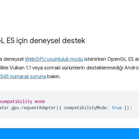
L ES için deneysel destek
da deneysel
WebGPU uyumluluk modu
istenirken OpenGL ES 
zellikle Vulkan 1.1 veya sonraki sürümlerin desteklenmediği Androi
545 numaralı soruna
bakın.
compatibility mode
ator
.
gpu
.
requestAdapter
({
compatibilityMode
:
true
});