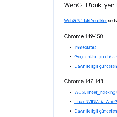
Web
GPU'daki yenil
WebGPU'daki Yenilikler
seris
Chrome 149-150
Immediates
Geçici ekler için daha
Dawn ile ilgili güncelle
Chrome 147-148
WGSL linear_indexing 
Linux NVIDIA'da Web
Dawn ile ilgili güncelle