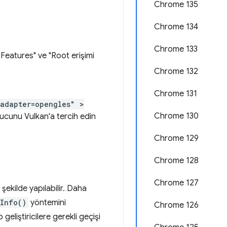
Chrome 135
Chrome 134
Chrome 133
eatures" ve "Root erişimi
Chrome 132
Chrome 131
adapter=opengles" >
Chrome 130
cunu Vulkan'a tercih edin
Chrome 129
Chrome 128
Chrome 127
 şekilde yapılabilir. Daha
rInfo()
yöntemini
Chrome 126
eliştiricilere gerekli geçişi