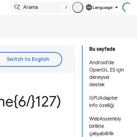
/
Bu sayfada
Android'de
OpenGL ES için
deneysel
destek
me{6
/
}127)
GPUAdapter
info özelliği
WebAssembly
birlikte
çalışabilirlik