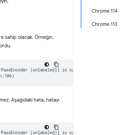
yin.
Chrome 114
Chrome 113
re sahip olacak. Örneğin,
yordu.
PassEncoder (unlabeled)] is currently open.

mez. Aşağıdaki hata, hatayı
PassEncoder (unlabeled)] is currently open.
