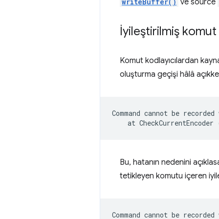
writeBuffer()
ve source
İyileştirilmiş komut
Komut kodlayıcılardan kaynak
oluşturma geçişi hâlâ açıkke
Command cannot be recorded 
Bu, hatanın nedenini açıkla
tetikleyen komutu içeren iyil
Command cannot be recorded 