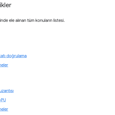
ikler
inde ele alınan tüm konuların listesi.
 katı doğrulama
meler
uzantısı
GPU
meler