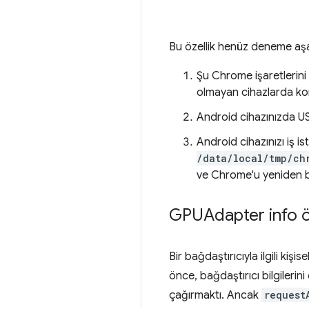
Bu özellik henüz deneme aş
Şu Chrome işaretlerin
olmayan cihazlarda komu
Android cihazınızda USB
Android cihazınızı iş 
/data/local/tmp/ch
ve Chrome'u yeniden b
GPUAdapter info öz
Bir bağdaştırıcıyla ilgili ki
önce, bağdaştırıcı bilgiler
çağırmaktı. Ancak
request