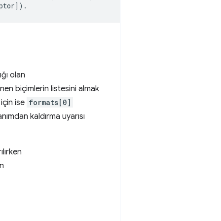
ığı olan
en biçimlerin listesini almak
için ise
formats[0]
lanımdan kaldırma uyarısı
ılırken
an