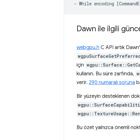
Dawn ile ilgili gün
webgpu.h
C API artık Dawn
wgpuSurfaceGetPreferre
için
wgpu::Surface::GetC
kullanın. Bu süre zarfında,
w
verir.
290 numaralı soruna
ba
Bir yüzeyin desteklenen doku
wgpu::SurfaceCapabiliti
wgpu::TextureUsage::Re
Bu özet yalnızca önemli nokt