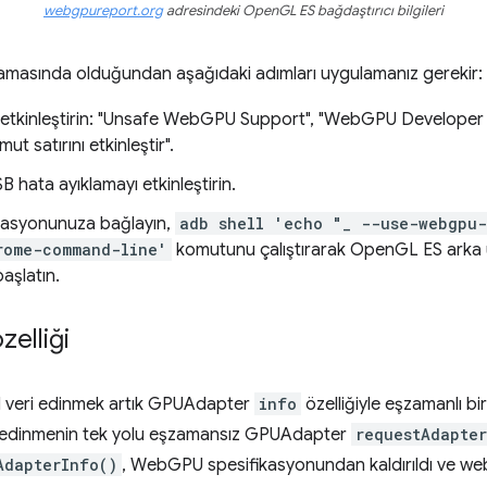
webgpureport.org
adresindeki OpenGL ES bağdaştırıcı bilgileri
amasında olduğundan aşağıdaki adımları uygulamanız gerekir:
i etkinleştirin: "Unsafe WebGPU Support", "WebGPU Developer F
t satırını etkinleştir".
 hata ayıklamayı etkinleştirin.
istasyonunuza bağlayın,
adb shell 'echo "_ --use-webgpu-
rome-command-line'
komutunu çalıştırarak OpenGL ES arka u
aşlatın.
elliği
şisel veri edinmek artık GPUAdapter
info
özelliğiyle eşzamanlı bir
ini edinmenin tek yolu eşzamansız GPUAdapter
requestAdapte
AdapterInfo()
, WebGPU spesifikasyonundan kaldırıldı ve web g