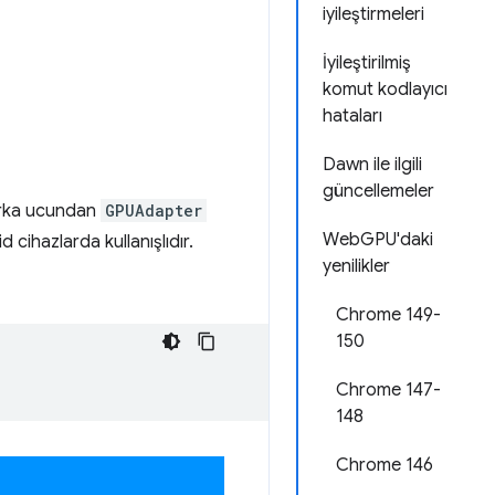
iyileştirmeleri
İyileştirilmiş
komut kodlayıcı
hataları
Dawn ile ilgili
güncellemeler
arka ucundan
GPUAdapter
WebGPU'daki
d cihazlarda kullanışlıdır.
yenilikler
Chrome 149-
150
Chrome 147-
148
Chrome 146