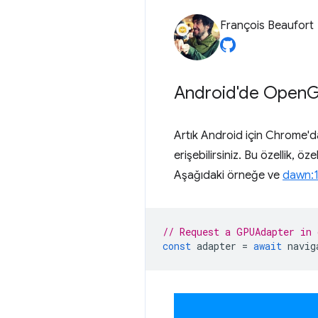
François Beaufort
Android'de Open
G
Artık Android için Chrome'
erişebilirsiniz. Bu özellik, ö
Aşağıdaki örneğe ve
dawn:1
// Request a GPUAdapter in 
const
adapter
=
await
navig