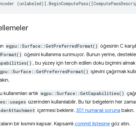
cellemeler
'ın
wgpu::Surface::GetPreferredFormat()
öğesinin C karşıl
dFormat()
öğesini kullanıma sunmuyor. Bunun yerine, desteklen
apabilities()
, bu yüzey için tercih edilen doku biçimini almak 
gpu::Surface::GetPreferredFormat()
işlevini çağırmak kul
kın.
 kullanımları artık
wgpu::Surface::GetCapabilities()
çağr
es::usages
üzerinden kullanılabilir. Bu tür belgelerin her zam
nderAttachment
içermesi beklenir.
301 numaralı soruna
bakın.
aların bir kısmını kapsar. Kapsamlı
commit listesine
göz atın.