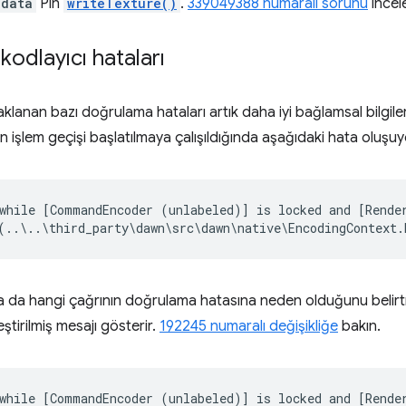
data
Pin
writeTexture()
.
339049388 numaralı sorunu
incele
 kodlayıcı hataları
lanan bazı doğrulama hataları artık daha iyi bağlamsal bilgile
n işlem geçişi başlatılmaya çalışıldığında aşağıdaki hata oluşu
while [CommandEncoder (unlabeled)] is locked and [Render
sa da hangi çağrının doğrulama hatasına neden olduğunu belirt
eştirilmiş mesajı gösterir.
192245 numaralı değişikliğe
bakın.
while [CommandEncoder (unlabeled)] is locked and [Render