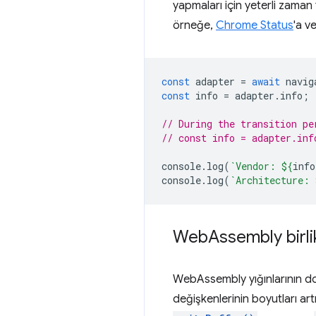
yapmaları için yeterli zaman
örneğe,
Chrome Status
'a v
const
adapter
=
await
navig
const
info
=
adapter
.
info
;
// During the transition pe
// const info = adapter.inf
console
.
log
(
`Vendor: 
${
info
console
.
log
(
`Architecture: 
Web
Assembly birlikt
WebAssembly yığınlarının d
değişkenlerinin boyutları artık