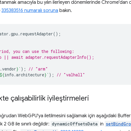
 tanımak amacıyla bu yılın ilerleyen dönemlerinde Chrome'dan d
e
335383516 numaralı soruna
bakın.
ator
.
gpu
.
requestAdapter
();
riod, you can use the following:
o || await adapter.requestAdapterInfo();
.
vendor
}
`
);
// "arm"
${
info
.
architecture
}
`
);
// "valhall"
e çalışabilirlik iyileştirmeleri
oğrudan WebGPU'ya iletilmesini sağlamak için aşağıdaki Buffe
 2 GB ile sınırlı değildir:
dynamicOffsetsData
in
setBindGr