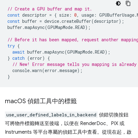
// Create a GPU buffer and map it.
const
descriptor
=
{
size
:
0
,
usage
:
GPUBufferUsage
.
const
buffer
=
device
.
createBuffer
(
descriptor
);
buffer
.
mapAsync
(
GPUMapMode
.
READ
);
// Before it has been mapped, request another mappin
try
{
await
buffer
.
mapAsync
(
GPUMapMode
.
READ
);
}
catch
(
error
)
{
// New! Error message tells you mapping is already
console
.
warn
(
error
.
message
);
}
mac
OS 偵錯工具中的標籤
use_user_defined_labels_in_backend
偵錯切換按鈕
可將物件標籤轉送至後端，以便在 RenderDoc、PIX 或
Instruments 等平台專屬的偵錯工具中查看。從現在起，啟