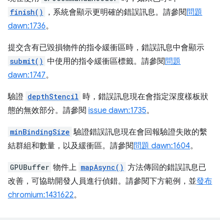
finish()
，系統會顯示更明確的錯誤訊息。請參閱
問題
dawn:1736
。
提交含有已毀損物件的指令緩衝區時，錯誤訊息中會顯示
submit()
中使用的指令緩衝區標籤。請參閱
問題
dawn:1747
。
驗證
depthStencil
時，錯誤訊息現在會指定深度樣板狀
態的無效部分。請參閱
issue dawn:1735
。
minBindingSize
驗證錯誤訊息現在會回報驗證失敗的繫
結群組和數量，以及緩衝區。請參閱
問題 dawn:1604
。
GPUBuffer
物件上
mapAsync()
方法傳回的錯誤訊息已
改善，可協助開發人員進行偵錯。請參閱下方範例，並
發布
chromium:1431622
。