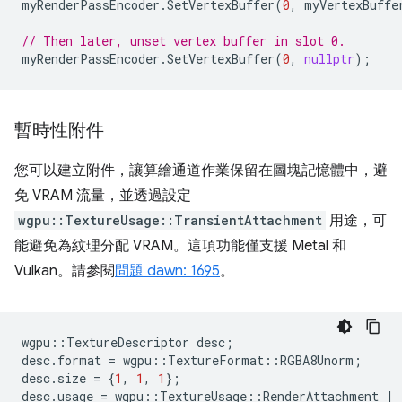
myRenderPassEncoder
.
SetVertexBuffer
(
0
,
myVertexBuffe
// Then later, unset vertex buffer in slot 0.
myRenderPassEncoder
.
SetVertexBuffer
(
0
,
nullptr
);
暫時性附件
您可以建立附件，讓算繪通道作業保留在圖塊記憶體中，避
免 VRAM 流量，並透過設定
wgpu::TextureUsage::TransientAttachment
用途，可
能避免為紋理分配 VRAM。這項功能僅支援 Metal 和
Vulkan。請參閱
問題 dawn: 1695
。
wgpu
::
TextureDescriptor
desc
;
desc
.
format
=
wgpu
::
TextureFormat
::
RGBA8Unorm
;
desc
.
size
=
{
1
,
1
,
1
};
desc
.
usage
=
wgpu
::
TextureUsage
::
RenderAttachment
|