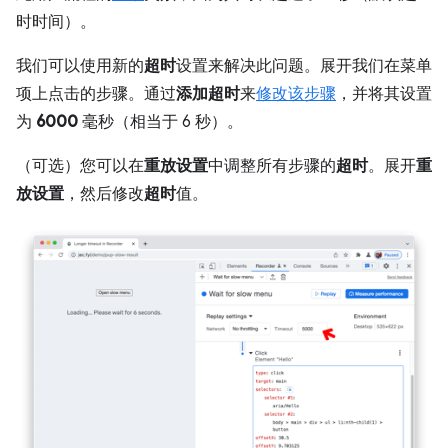
时时间）。
我们可以使用新的
超时
设置来解决此问题。展开我们在菜单
项上点击的步骤。通过
添加超时
来
修改该步骤
，并将其设置
为
6000
毫秒（相当于 6 秒）。
（可选）您可以在
重放设置
中调整所有步骤的
超时
。展开
重
放设置
，然后修改
超时
值。