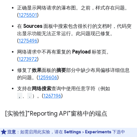
正确显示网络请求的瀑布图。之前，样式存在问题。
(
1275501
)
在
Sources
面板中搜索包含很长行的文档时，代码突
出显示功能无法正常运行。此问题现已修复。
(
1275496
)
网络请求中不再有重复的
Payload
标签页。
(
1273972
)
修复了
效果
面板的
摘要
部分中缺少布局偏移详细信息
的问题。(
1259606
)
支持在
网络搜索
查询中使用任意字符（例如
,
、
.
）。(
1267196
)
[实验性]“Reporting API”窗格中的端点
注意
：如需启用此实验，请在
Settings
>
Experiments
下选中