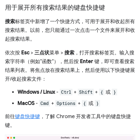
用于展开所有搜索结果的键盘快捷键
搜索
标签页中新增了一个快捷方式，可用于展开和收起所有
搜索结果。以前，您只能通过一次点击一个文件来展开和收
起搜索结果。
依次按
Esc
>
三点状
菜单 >
搜索
，打开搜索标签页。输入搜
索字符串（例如“函数”），然后按
Enter
键，即可查看搜索
结果列表。将焦点放在搜索结果上，然后使用以下快捷键展
开/收起搜索文件：
Windows / Linux
-
Ctrl
+
Shift
+
{
或
}
MacOS
-
Cmd
+
Options
+
{
或
}
前往
键盘快捷键
，了解 Chrome 开发者工具中的键盘快捷
键。