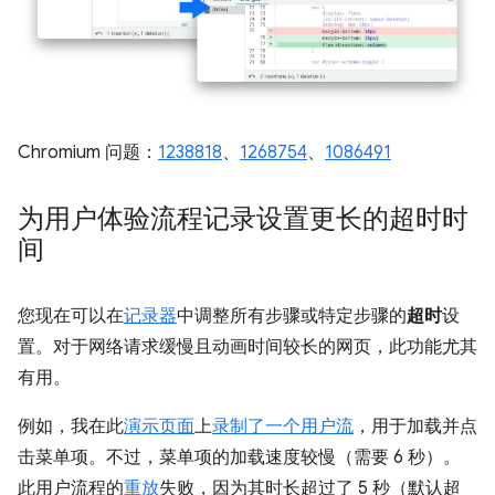
Chromium 问题：
1238818
、
1268754
、
1086491
为用户体验流程记录设置更长的超时时
间
您现在可以在
记录器
中调整所有步骤或特定步骤的
超时
设
置。对于网络请求缓慢且动画时间较长的网页，此功能尤其
有用。
例如，我在此
演示页面
上
录制了一个用户流
，用于加载并点
击菜单项。不过，菜单项的加载速度较慢（需要 6 秒）。
此用户流程的
重放
失败，因为其时长超过了 5 秒（默认超