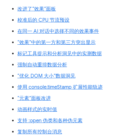
改进了“效果”面板
校准后的 CPU 节流预设
在同一 AI 对话中选择不同的效果事件
“效果”中的第一方和第三方突出显示
标记工具提示和分析洞见中的实测数据
强制自动重排数据分析
“优化 DOM 大小”数据洞见
使用 console.timeStamp 扩展性能轨迹
“元素”面板改进
动画样式的实时值
支持 :open 伪类和各种伪元素
复制所有控制台消息