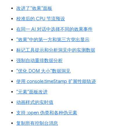
改进了“效果”面板
校准后的 CPU 节流预设
在同一 AI 对话中选择不同的效果事件
“效果”中的第一方和第三方突出显示
标记工具提示和分析洞见中的实测数据
强制自动重排数据分析
“优化 DOM 大小”数据洞见
使用 console.timeStamp 扩展性能轨迹
“元素”面板改进
动画样式的实时值
支持 :open 伪类和各种伪元素
复制所有控制台消息