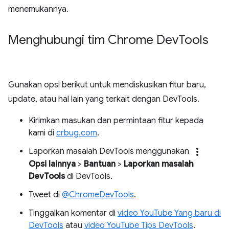
menemukannya.
Menghubungi tim Chrome Dev
Tools
Gunakan opsi berikut untuk mendiskusikan fitur baru,
update, atau hal lain yang terkait dengan DevTools.
Kirimkan masukan dan permintaan fitur kepada
kami di
crbug.com
.
more_vert
Laporkan masalah DevTools menggunakan
Opsi lainnya
>
Bantuan
>
Laporkan masalah
DevTools
di DevTools.
Tweet di
@ChromeDevTools
.
Tinggalkan komentar di
video YouTube Yang baru di
DevTools
atau
video YouTube Tips DevTools
.