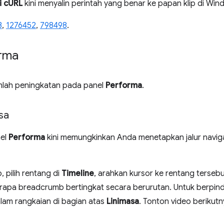
i cURL
kini menyalin perintah yang benar ke papan klip di Win
3
,
1276452
,
798498
.
orma
umlah peningkatan pada panel
Performa
.
sa
nel
Performa
kini memungkinkan Anda menetapkan jalur naviga
 pilih rentang di
Timeline
, arahkan kursor ke rentang tersebut
pa breadcrumb bertingkat secara berurutan. Untuk berpindah
lam rangkaian di bagian atas
Linimasa
. Tonton video berikutn