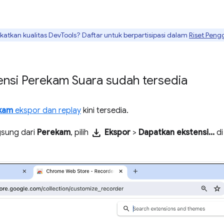
tkan kualitas DevTools? Daftar untuk berpartisipasi dalam
Riset Peng
tensi Perekam Suara sudah tersedia
kam
ekspor dan replay
kini tersedia.
download
gsung dari
Perekam
, pilih
Ekspor
>
Dapatkan ekstensi...
di