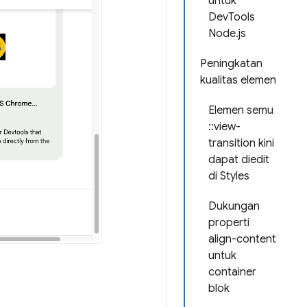
untuk
DevTools
Node.js
Peningkatan
kualitas elemen
Elemen semu
::view-
transition kini
dapat diedit
di Styles
Dukungan
properti
align-content
untuk
container
blok