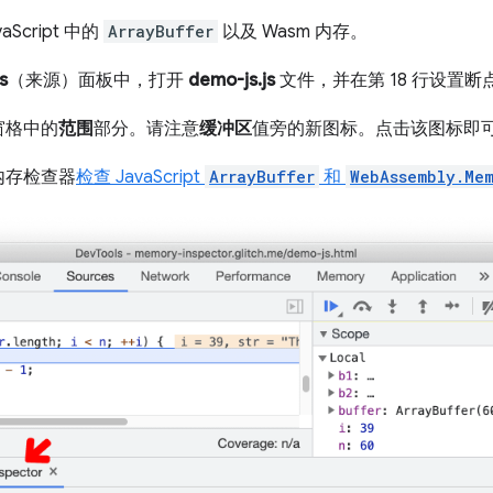
aScript 中的
ArrayBuffer
以及 Wasm 内存。
s
（来源）面板中，打开
demo-js.js
文件，并在第 18 行设置断
窗格中的
范围
部分。请注意
缓冲区
值旁的新图标。点击该图标即
内存检查器
检查 JavaScript
ArrayBuffer
和
WebAssembly.Me