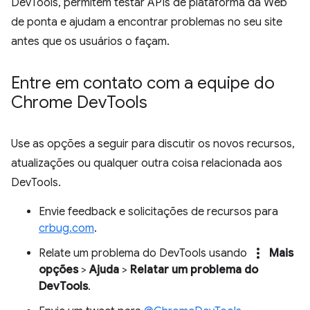
DevTools, permitem testar APIs de plataforma da Web
de ponta e ajudam a encontrar problemas no seu site
antes que os usuários o façam.
Entre em contato com a equipe do
Chrome Dev
Tools
Use as opções a seguir para discutir os novos recursos,
atualizações ou qualquer outra coisa relacionada aos
DevTools.
Envie feedback e solicitações de recursos para
crbug.com
.
more_vert
Relate um problema do DevTools usando
Mais
opções
>
Ajuda
>
Relatar um problema do
DevTools
.