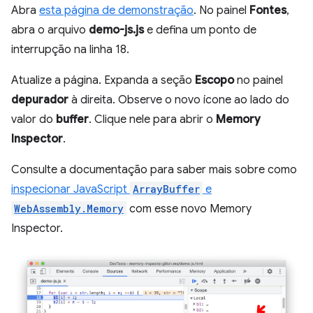
Abra
esta página de demonstração
. No painel
Fontes
,
abra o arquivo
demo-js.js
e defina um ponto de
interrupção na linha 18.
Atualize a página. Expanda a seção
Escopo
no painel
depurador
à direita. Observe o novo ícone ao lado do
valor do
buffer
. Clique nele para abrir o
Memory
Inspector
.
Consulte a documentação para saber mais sobre como
inspecionar JavaScript
ArrayBuffer
e
WebAssembly.Memory
com esse novo Memory
Inspector.