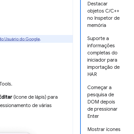
Destacar
objetos C/C++
no Inspetor de
memória
Suporte a
 do Usuário do Google
.
informações
completas do
iniciador para
importação de
HAR
Tools.
Começar a
pesquisa de
Editar
(ícone de lápis) para
DOM depois
pressionamento de várias
de pressionar
Enter
Mostrar ícones