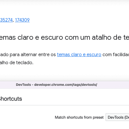
335274
,
174309
 temas claro e escuro com um atalho de t
lado para alternar entre os
temas claro e escuro
com facilida
lho de teclado.