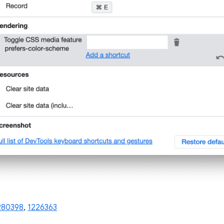
280398
,
1226363