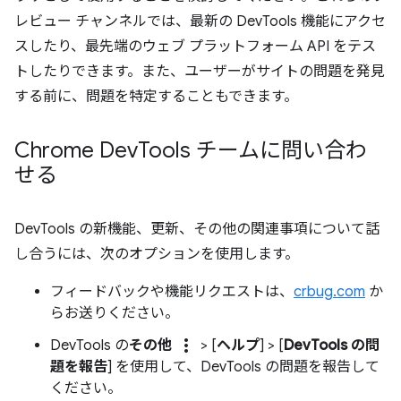
レビュー チャンネルでは、最新の DevTools 機能にアクセ
スしたり、最先端のウェブ プラットフォーム API をテス
トしたりできます。また、ユーザーがサイトの問題を発見
する前に、問題を特定することもできます。
Chrome Dev
Tools チームに問い合わ
せる
DevTools の新機能、更新、その他の関連事項について話
し合うには、次のオプションを使用します。
フィードバックや機能リクエストは、
crbug.com
か
らお送りください。
more_vert
DevTools の
その他
> [
ヘルプ
] > [
DevTools の問
題を報告
] を使用して、DevTools の問題を報告して
ください。