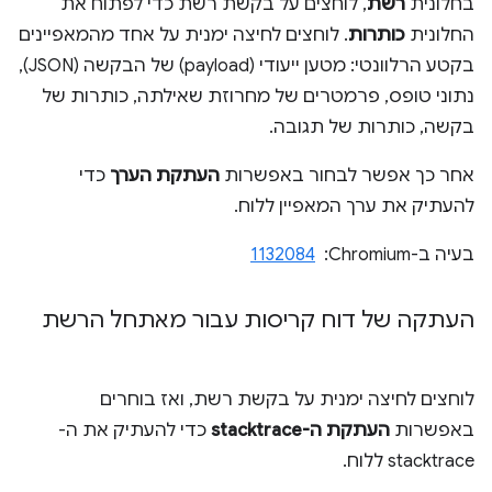
בחלונית
רשת
, לוחצים על בקשת רשת כדי לפתוח את
החלונית
כותרות
. לוחצים לחיצה ימנית על אחד מהמאפיינים
בקטע הרלוונטי: מטען ייעודי (payload) של הבקשה (JSON),
נתוני טופס, פרמטרים של מחרוזת שאילתה, כותרות של
בקשה, כותרות של תגובה.
אחר כך אפשר לבחור באפשרות
העתקת הערך
כדי
להעתיק את ערך המאפיין ללוח.
בעיה ב-Chromium: ‏
1132084
העתקה של דוח קריסות עבור מאתחל הרשת
לוחצים לחיצה ימנית על בקשת רשת, ואז בוחרים
באפשרות
העתקת ה-stacktrace
כדי להעתיק את ה-
stacktrace ללוח.