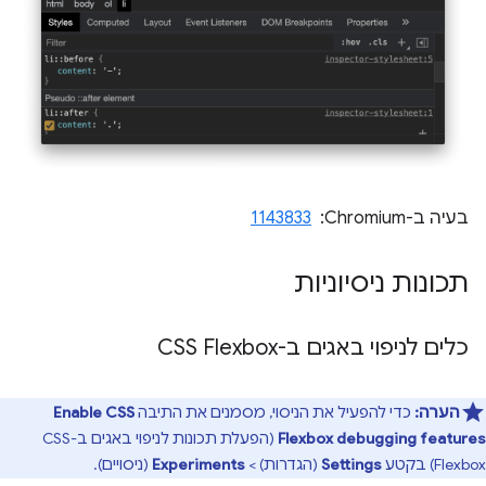
בעיה ב-Chromium: ‏
1143833
תכונות ניסיוניות
כלים לניפוי באגים ב-CSS Flexbox
הערה:
כדי להפעיל את הניסוי, מסמנים את התיבה
Enable CSS
Flexbox debugging features
(הפעלת תכונות לניפוי באגים ב-CSS
Flexbox) בקטע
Settings
(הגדרות) >
Experiments
(ניסויים).