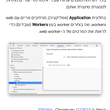
בכלי הפיתוח מוצגים עכשיו עובדי אינטרנט ייעודיים מתחת
למסגרת שיוצרת אותם.
בחלונית
Application
(אפליקציה), מרחיבים פריים עם web
workers, ואז בוחרים worker בעץ
Workers
(עובדים) כדי
לראות את הפרטים של ה-web worker.
בעיות ב-Chromium:
1122507
, ‏
1051466