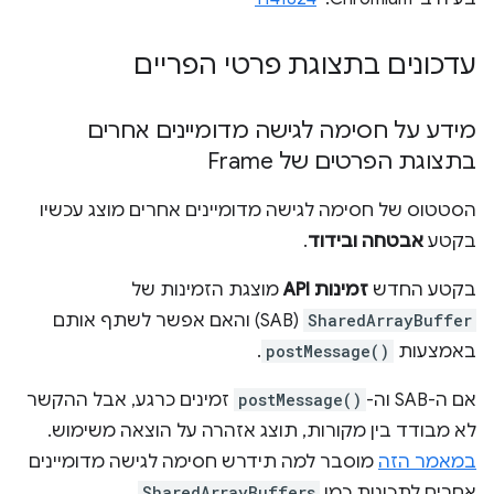
עדכונים בתצוגת פרטי הפריים
מידע על חסימה לגישה מדומיינים אחרים
בתצוגת הפרטים של Frame
הסטטוס של חסימה לגישה מדומיינים אחרים מוצג עכשיו
בקטע
אבטחה ובידוד
.
בקטע החדש
זמינות API
מוצגת הזמינות של
SharedArrayBuffer
(SAB) והאם אפשר לשתף אותם
באמצעות
postMessage()
.
אם ה-SAB וה-
postMessage()
זמינים כרגע, אבל ההקשר
לא מבודד בין מקורות, תוצג אזהרה על הוצאה משימוש.
במאמר הזה
מוסבר למה תידרש חסימה לגישה מדומיינים
אחרים לתכונות כמו
SharedArrayBuffers
.