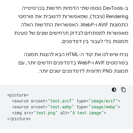
ב-DevTools נוספו שתי הדמיות חדשות בכרטיסייה
Rendering (עיבוד), שמאפשרות להשבית את פורמטי
התמונות AVIF ו-WebP. האפשרויות החדשות האלה
מאפשרות למפתחים לבדוק תרחישים שונים של טעינת
תמונות בלי לעבור בין דפדפנים.
נניח שיש לנו את קוד ה-HTML הבא להצגת תמונה
בפורמטים AVIF ו-WebP בדפדפנים חדשים יותר, עם
תמונת PNG חלופית לדפדפנים ישנים יותר.
<
picture
<
source
srcset
=
"test.avif"
type
=
"image/avif"
<
source
srcset
=
"test.webp"
type
=
"image/webp"
<
img
src
=
"test.png"
alt
=
"A test image"
>

<
/picture