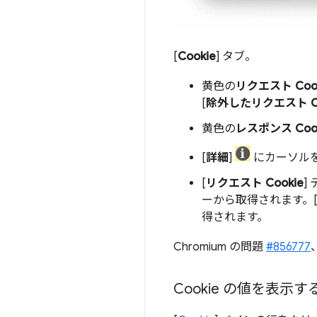
[
Cookie
] タブ。
黄色の
リクエスト Cook
[
除外したリクエスト Co
黄色の
レスポンス Cook
[
詳細
]
にカーソルを
[
リクエスト Cookie
]
ーから取得されます。
得されます。
Chromium の問題
#856777
Cookie の値を表示す