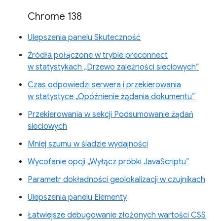
Chrome 138
Ulepszenia panelu Skuteczność
Źródła połączone w trybie preconnect
w statystykach „Drzewo zależności sieciowych”
Czas odpowiedzi serwera i przekierowania
w statystyce „Opóźnienie żądania dokumentu”
Przekierowania w sekcji Podsumowanie żądań
sieciowych
Mniej szumu w śladzie wydajności
Wycofanie opcji „Wyłącz próbki JavaScriptu”
Parametr dokładności geolokalizacji w czujnikach
Ulepszenia panelu Elementy
Łatwiejsze debugowanie złożonych wartości CSS