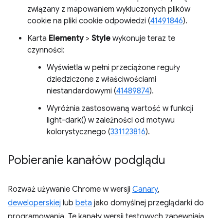
związany z mapowaniem wykluczonych plików
cookie na pliki cookie odpowiedzi (
41491846
).
Karta
Elementy
>
Style
wykonuje teraz te
czynności:
Wyświetla w pełni przeciążone reguły
dziedziczone z właściwościami
niestandardowymi (
41489874
).
Wyróżnia zastosowaną wartość w funkcji
light-dark() w zależności od motywu
kolorystycznego (
331123816
).
Pobieranie kanałów podglądu
Rozważ używanie Chrome w wersji
Canary
,
deweloperskiej
lub
beta
jako domyślnej przeglądarki do
programowania. Te kanały wersji testowych zapewniają