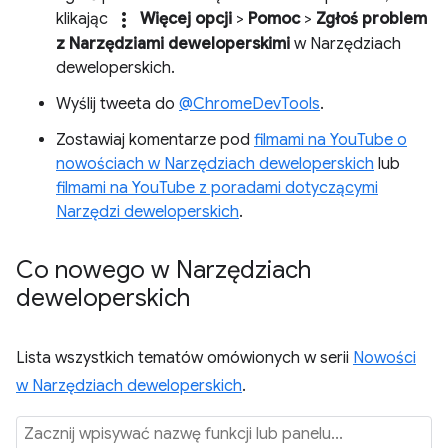
more_vert
klikając
Więcej opcji
>
Pomoc
>
Zgłoś problem
z Narzędziami deweloperskimi
w Narzędziach
deweloperskich.
Wyślij tweeta do
@ChromeDevTools
.
Zostawiaj komentarze pod
filmami na YouTube o
nowościach w Narzędziach deweloperskich
lub
filmami na YouTube z poradami dotyczącymi
Narzędzi deweloperskich
.
Co nowego w Narzędziach
deweloperskich
Lista wszystkich tematów omówionych w serii
Nowości
w Narzędziach deweloperskich
.