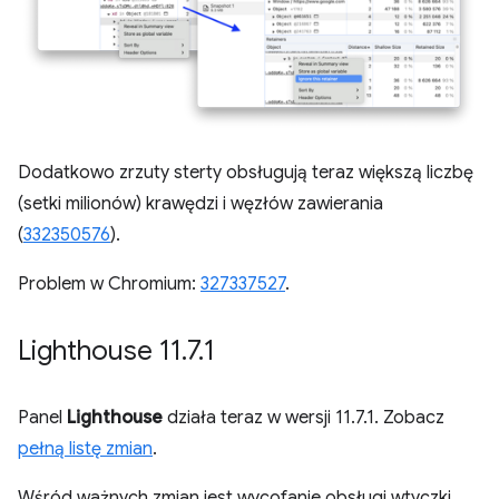
Dodatkowo zrzuty sterty obsługują teraz większą liczbę
(setki milionów) krawędzi i węzłów zawierania
(
332350576
).
Problem w Chromium:
327337527
.
Lighthouse 11
.
7
.
1
Panel
Lighthouse
działa teraz w wersji 11.7.1. Zobacz
pełną listę zmian
.
Wśród ważnych zmian jest wycofanie obsługi wtyczki