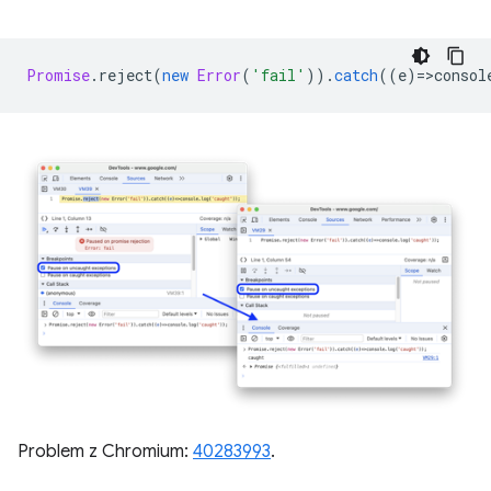
Promise
.
reject
(
new
Error
(
'fail'
)).
catch
((
e
)
=
>
consol
Problem z Chromium:
40283993
.