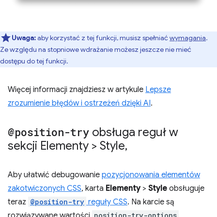
Uwaga:
aby korzystać z tej funkcji, musisz spełniać
wymagania
.
Ze względu na stopniowe wdrażanie możesz jeszcze nie mieć
dostępu do tej funkcji.
Więcej informacji znajdziesz w artykule
Lepsze
zrozumienie błędów i ostrzeżeń dzięki AI
.
@position-try
obsługa reguł w
sekcji Elementy > Style
,
Aby ułatwić debugowanie
pozycjonowania elementów
zakotwiczonych CSS
, karta
Elementy
>
Style
obsługuje
teraz
@position-try
reguły CSS
. Na karcie są
rozwiązywane wartości
position-try-options
,