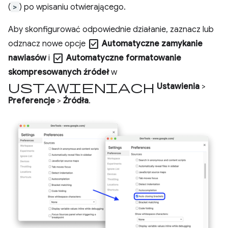
(
>
) po wpisaniu otwierającego.
Aby skonfigurować odpowiednie działanie, zaznacz lub
check_box
odznacz nowe opcje
Automatyczne zamykanie
check_box
nawiasów
i
Automatyczne formatowanie
skompresowanych źródeł
w
ustawieniach
Ustawienia
>
Preferencje
>
Źródła
.