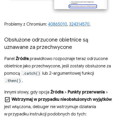
Problemy z Chromium:
40865010
,
324314570
.
Obsłużone odrzucone obietnice są
uznawane za przechwycone
Panel
Źródła
prawidłowo rozpoznaje teraz odrzucone
obietnice jako przechwycone, jeśli zostały obsłużone za
pomocą
.catch()
lub 2-argumentowej funkcji
.then()
.
Innymi słowy, gdy opcja
Źródła
>
Punkty przerwania
>
check_box
Wstrzymaj w przypadku nieobsłużonych wyjątków
jest włączona, debuger nie wstrzymuje działania
w przypadku instrukcji podobnych do tych: