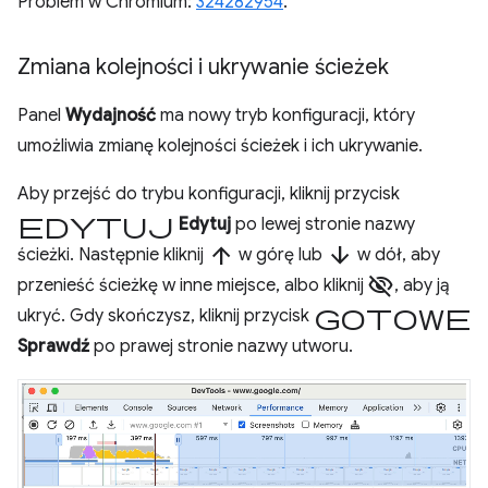
Problem w Chromium:
324282954
.
Zmiana kolejności i ukrywanie ścieżek
Panel
Wydajność
ma nowy tryb konfiguracji, który
umożliwia zmianę kolejności ścieżek i ich ukrywanie.
Aby przejść do trybu konfiguracji, kliknij przycisk
edytuj
Edytuj
po lewej stronie nazwy
arrow_upward
arrow_downward
ścieżki. Następnie kliknij
w górę lub
w dół, aby
visibility_off
przenieść ścieżkę w inne miejsce, albo kliknij
, aby ją
Gotowe
ukryć. Gdy skończysz, kliknij przycisk
Sprawdź
po prawej stronie nazwy utworu.