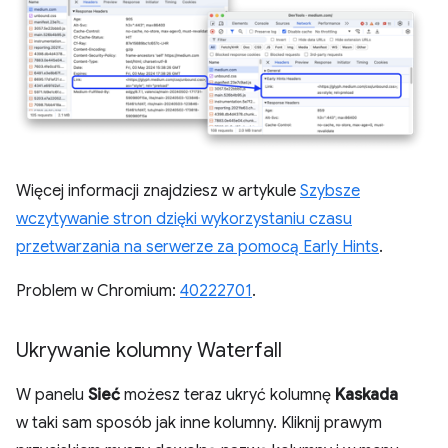
Więcej informacji znajdziesz w artykule
Szybsze
wczytywanie stron dzięki wykorzystaniu czasu
przetwarzania na serwerze za pomocą Early Hints
.
Problem w Chromium:
40222701
.
Ukrywanie kolumny Waterfall
W panelu
Sieć
możesz teraz ukryć kolumnę
Kaskada
w taki sam sposób jak inne kolumny. Kliknij prawym