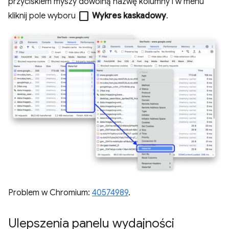
przyciskiem myszy dowolną nazwę kolumny i w menu
check_box_outline_blank
kliknij pole wyboru
Wykres kaskadowy
.
Problem w Chromium:
40574989
.
Ulepszenia panelu wydajności