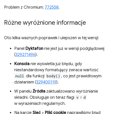
Problem z Chromium:
772558
.
Różne wyróżnione informacje
Oto kilka ważnych poprawek i ulepszeń w tej wersji:
Panel
Dyktafon
nie jest już w wersji podglądowej
(
329271496
).
Konsola
nie wyświetla już błędu, gdy
niestandardowy formatujący zwraca wartość
null
dla funkcji
body()
, co jest prawidłowym
działaniem (
329400119
).
W panelu
Źródła
zaktualizowano wyróżnianie
składni. Obsługuje on teraz flagi
v
i
d
w wyrażeniach regularnych.
Na karcie
Sieć
>
Pliki cookie
naprawiliśmy błąd