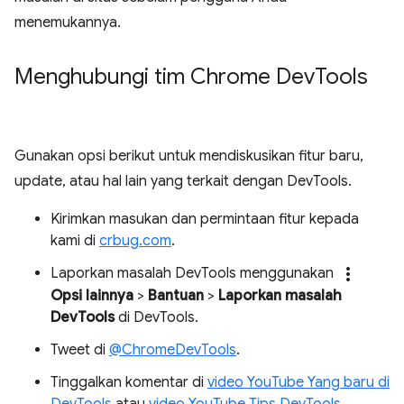
menemukannya.
Menghubungi tim Chrome Dev
Tools
Gunakan opsi berikut untuk mendiskusikan fitur baru,
update, atau hal lain yang terkait dengan DevTools.
Kirimkan masukan dan permintaan fitur kepada
kami di
crbug.com
.
more_vert
Laporkan masalah DevTools menggunakan
Opsi lainnya
>
Bantuan
>
Laporkan masalah
DevTools
di DevTools.
Tweet di
@ChromeDevTools
.
Tinggalkan komentar di
video YouTube Yang baru di
DevTools
atau
video YouTube Tips DevTools
.