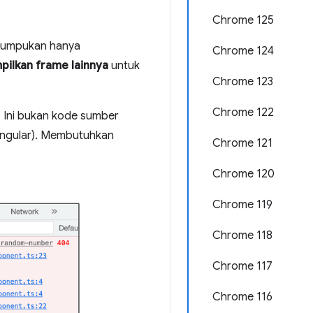
Chrome 125
 tumpukan hanya
Chrome 124
pilkan frame lainnya
untuk
Chrome 123
Chrome 122
. Ini bukan kode sumber
 Angular). Membutuhkan
Chrome 121
Chrome 120
Chrome 119
Chrome 118
Chrome 117
Chrome 116