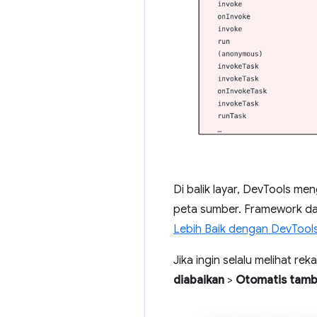
Di balik layar, DevTools me
peta sumber. Framework dan
Lebih Baik dengan DevTool
Jika ingin selalu melihat r
diabaikan
>
Otomatis tamba