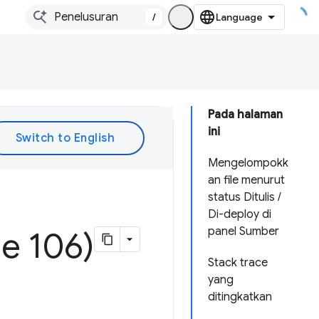
/
Pada halaman
ini
Mengelompokk
an file menurut
status Ditulis /
Di-deploy di
panel Sumber
e 106)
Stack trace
yang
ditingkatkan