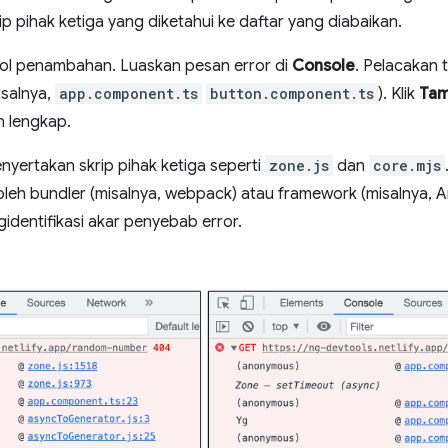
 pihak ketiga yang diketahui ke daftar yang diabaikan.
mbol penambahan. Luaskan pesan error di
Console
. Pelacakan
salnya,
app.component.ts
button.component.ts
). Klik
Tam
n lengkap.
nyertakan skrip pihak ketiga seperti
zone.js
dan
core.mjs
 oleh bundler (misalnya, webpack) atau framework (misalnya,
identifikasi akar penyebab error.