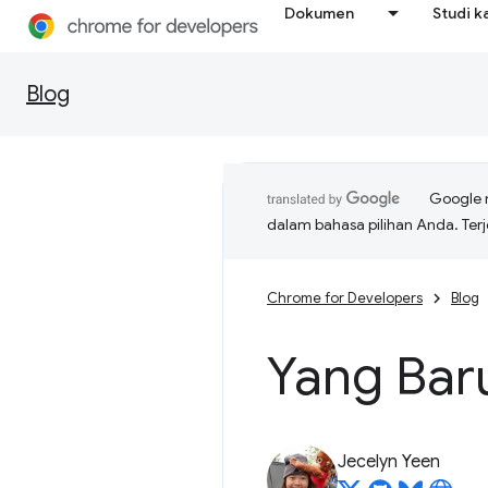
Dokumen
Studi k
Blog
Google 
dalam bahasa pilihan Anda. T
Chrome for Developers
Blog
Yang Bar
Jecelyn Yeen