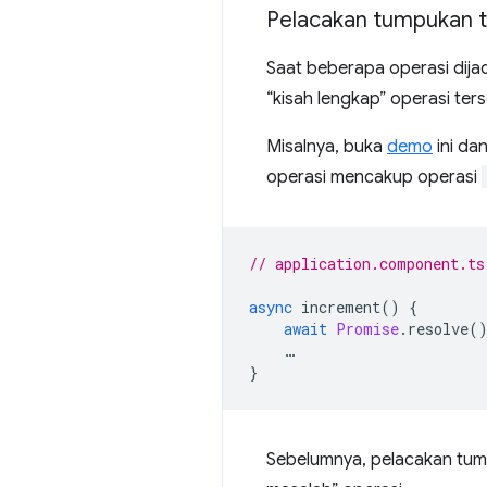
Pelacakan tumpukan te
Saat beberapa operasi dijad
“kisah lengkap” operasi te
Misalnya, buka
demo
ini da
operasi mencakup operasi
// application.component.ts
async
increment
()
{
await
Promise
.
resolve
(
…
}
Sebelumnya, pelacakan tump