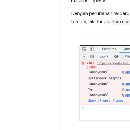
masalah” operasi.
Dengan perubahan terbaru, 
tombol, lalu fungsi
increme