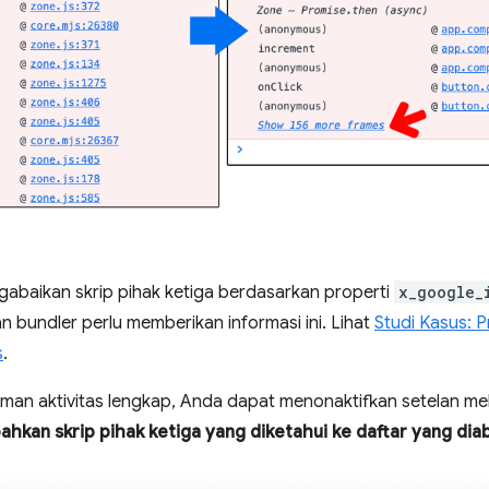
ngabaikan skrip pihak ketiga berdasarkan properti
x_google_
 bundler perlu memberikan informasi ini. Lihat
Studi Kasus: 
s
.
ekaman aktivitas lengkap, Anda dapat menonaktifkan setelan me
hkan skrip pihak ketiga yang diketahui ke daftar yang dia