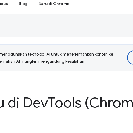
asus
Blog
Baru di Chrome
menggunakan teknologi AI untuk menerjemahkan konten ke
erjemahan AI mungkin mengandung kesalahan.
u di Dev
Tools (Chrom