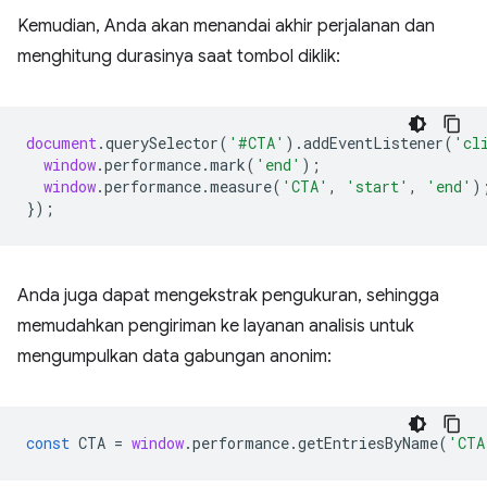
Kemudian, Anda akan menandai akhir perjalanan dan
menghitung durasinya saat tombol diklik:
document
.
querySelector
(
'#CTA'
).
addEventListener
(
'cl
window
.
performance
.
mark
(
'end'
);
window
.
performance
.
measure
(
'CTA'
,
'start'
,
'end'
)
});
Anda juga dapat mengekstrak pengukuran, sehingga
memudahkan pengiriman ke layanan analisis untuk
mengumpulkan data gabungan anonim:
const
CTA
=
window
.
performance
.
getEntriesByName
(
'CTA