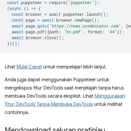
const
puppeteer
=
require
(
'puppeteer'
);
(
async
()
=
>
{
const
browser
=
await
puppeteer
.
launch
();
const
page
=
await
browser
.
newPage
();
await
page
.
goto
(
'https://news.ycombinator.com'
,
{
w
await
page
.
pdf
({
path
:
'hn.pdf'
,
format
:
'A4'
});
await
browser
.
close
();
})();
Lihat
Mulai Cepat
untuk mempelajari lebih lanjut.
Anda juga dapat menggunakan Puppeteer untuk
mengekspos fitur DevTools saat menjelajah tanpa harus
membuka DevTools secara eksplisit. Lihat
Menggunakan
Fitur DevTools Tanpa Membuka DevTools
untuk melihat
contohnya.
Mendownload saluran pratinjau