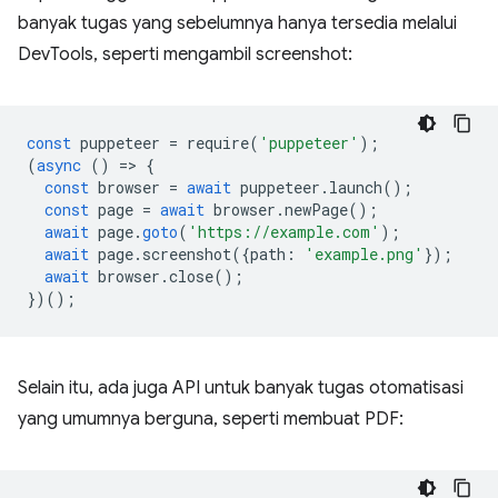
banyak tugas yang sebelumnya hanya tersedia melalui
DevTools, seperti mengambil screenshot:
const
puppeteer
=
require
(
'puppeteer'
);
(
async
()
=
>
{
const
browser
=
await
puppeteer
.
launch
();
const
page
=
await
browser
.
newPage
();
await
page
.
goto
(
'https://example.com'
);
await
page
.
screenshot
({
path
:
'example.png'
});
await
browser
.
close
();
})();
Selain itu, ada juga API untuk banyak tugas otomatisasi
yang umumnya berguna, seperti membuat PDF: