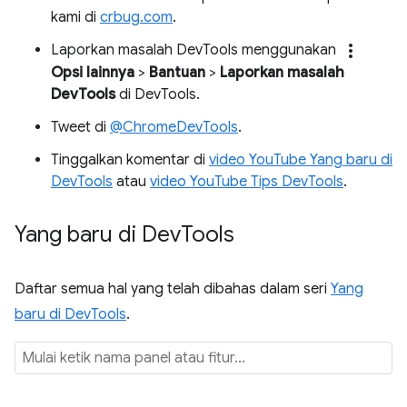
kami di
crbug.com
.
more_vert
Laporkan masalah DevTools menggunakan
Opsi lainnya
>
Bantuan
>
Laporkan masalah
DevTools
di DevTools.
Tweet di
@ChromeDevTools
.
Tinggalkan komentar di
video YouTube Yang baru di
DevTools
atau
video YouTube Tips DevTools
.
Yang baru di Dev
Tools
Daftar semua hal yang telah dibahas dalam seri
Yang
baru di DevTools
.