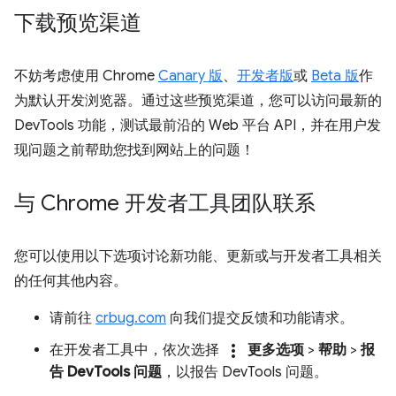
下载预览渠道
不妨考虑使用 Chrome
Canary 版
、
开发者版
或
Beta 版
作
为默认开发浏览器。通过这些预览渠道，您可以访问最新的
DevTools 功能，测试最前沿的 Web 平台 API，并在用户发
现问题之前帮助您找到网站上的问题！
与 Chrome 开发者工具团队联系
您可以使用以下选项讨论新功能、更新或与开发者工具相关
的任何其他内容。
请前往
crbug.com
向我们提交反馈和功能请求。
more_vert
在开发者工具中，依次选择
更多选项
>
帮助
>
报
告 DevTools 问题
，以报告 DevTools 问题。