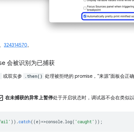
、
324314570
。
ise 会被识别为已捕获
)
或双实参
.then()
处理被拒绝的 promise，“来源”面板会正确
k_box
在未捕获的异常上暂停
处于开启状态时，调试器不会在类似
fail'
)).
catch
((
e
)
=
>
console
.
log
(
'caught'
));