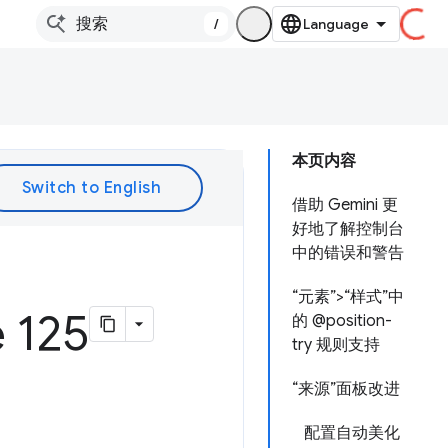
/
本页内容
借助 Gemini 更
好地了解控制台
中的错误和警告
“元素”>“样式”中
125
的 @position-
try 规则支持
“来源”面板改进
配置自动美化