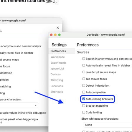
rint minified sources
选项。