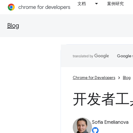
文档
案例研究
Blog
Goog
Chrome for Developers
Blog
开发者工具
Sofia Emelianova