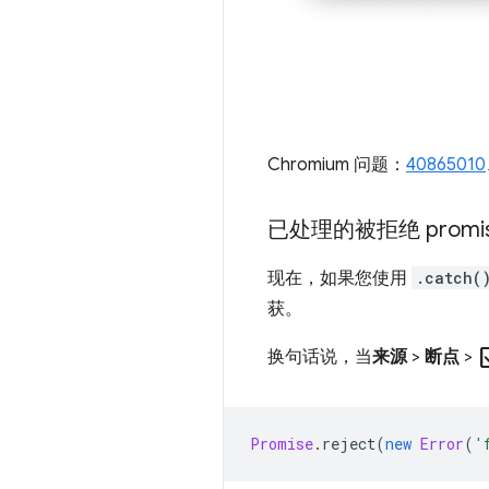
Chromium 问题：
40865010
已处理的被拒绝 prom
现在，如果您使用
.catch(
获。
chec
换句话说，当
来源
>
断点
>
Promise
.
reject
(
new
Error
(
'