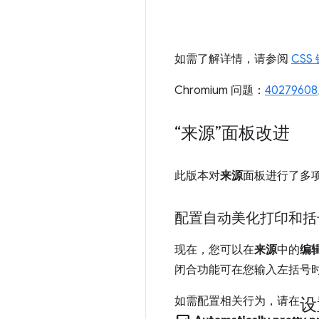
如需了解详情，请参阅
CSS
Chromium 问题：
40279608
“来源”面板改进
此版本对
来源
面板进行了多
配置自动美化打印和括
现在，您可以在
来源
中的
编
闭合功能可在您输入左括号
设
如需配置相关行为，请在