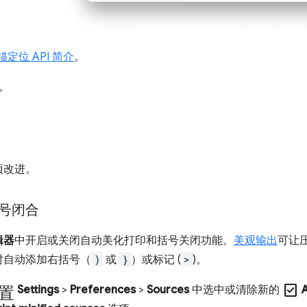
 锚定位 API 简介
。
。
项改进。
号闭合
辑器
中开启或关闭自动美化打印和括号关闭功能。
美观输出
可让
时自动添加右括号（
)
或
}
）或标记 (
>
)。
置
check_box
Settings
>
Preferences
>
Sources
中选中或清除新的
A