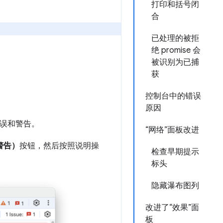
打印和括号闭
合
已处理的被拒
绝 promise 会
被识别为已捕
获
控制台中的错误
原因
错误和警告。
“网络”面板改进
警告）
按钮，然后按照说明操
检查早期提示
标头
隐藏瀑布图列
改进了“效果”面
板